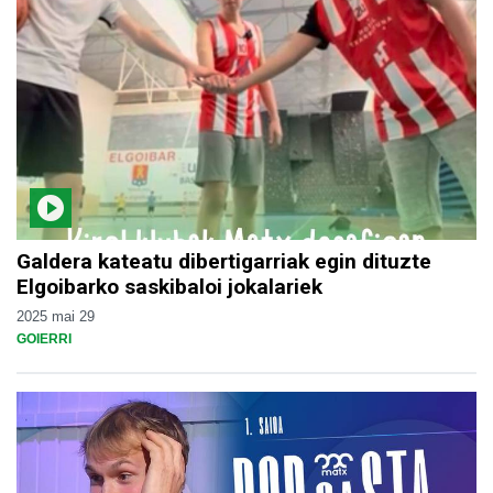
Galdera kateatu dibertigarriak egin dituzte
Elgoibarko saskibaloi jokalariek
2025 mai 29
GOIERRI