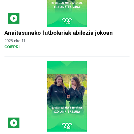
Anaitasunako futbolariak abilezia jokoan
2025 eka 11
GOIERRI