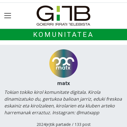
KOMUNITATEA
matx
Tokian tokiko kirol komunitate digitala. Kirola
dinamizatuko du, gertukoa balioan jarriz, eduki freskoa
eskainiz eta kirolzaleen, kirolarien eta kluben arteko
harremanak erraztuz. Instagram: @matxapp
2024(e)tik partaide / 133 post