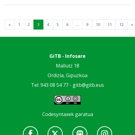
«
1
2
3
4
5
6
...
9
10
11
12
»
GiTB - Infosare
Mallutz 18
Ordizia, Gipuzkoa
Tel: 943 08 54 77 -
gitb@gitb.eus
Codesyntaxek garatua