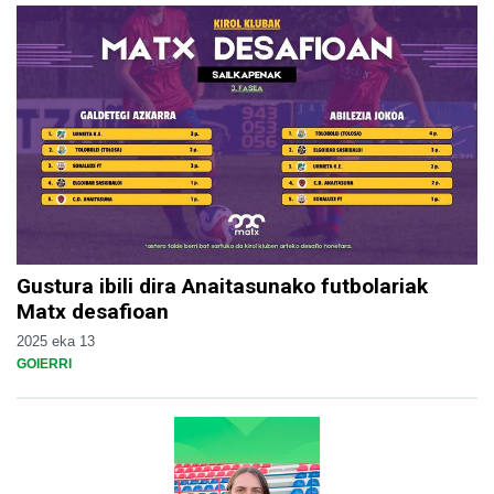
Gustura ibili dira Anaitasunako futbolariak
Matx desafioan
2025 eka 13
GOIERRI