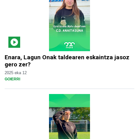
Enara, Lagun Onak taldearen eskaintza jasoz
gero zer?
2025 eka 12
GOIERRI