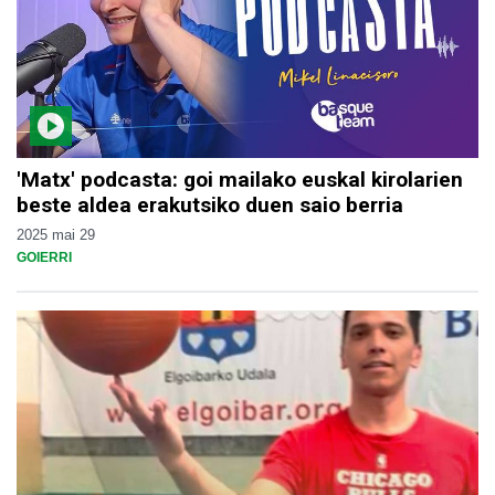
'Matx' podcasta: goi mailako euskal kirolarien
beste aldea erakutsiko duen saio berria
2025 mai 29
GOIERRI