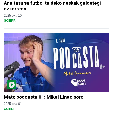
Anaitasuna futbol taldeko neskak galdetegi
azkarrean
2025 eka 10
GOIERRI
Matx podcasta 01: Mikel Linacisoro
2025 eka 01
GOIERRI