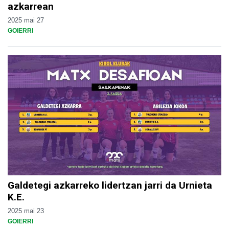
azkarrean
2025 mai 27
GOIERRI
Galdetegi azkarreko lidertzan jarri da Urnieta
K.E.
2025 mai 23
GOIERRI