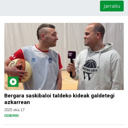
Jarraitu
Bergara saskibaloi taldeko kideak galdetegi
azkarrean
2025 eka 17
GOIERRI