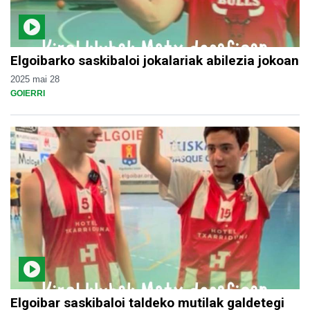
Elgoibarko saskibaloi jokalariak abilezia jokoan
2025 mai 28
GOIERRI
Elgoibar saskibaloi taldeko mutilak galdetegi