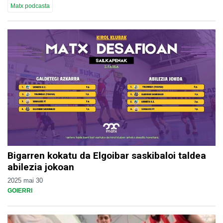
Matx podcasta
Bigarren kokatu da Elgoibar saskibaloi taldea
abilezia jokoan
2025 mai 30
GOIERRI