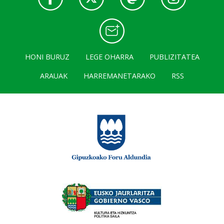
HONI BURUZ
LEGE OHARRA
PUBLIZITATEA
ARAUAK
HARREMANETARAKO
RSS