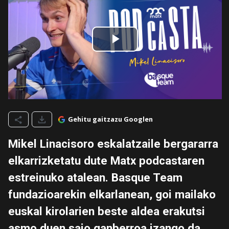
Gehitu gaitzazu Googlen
Mikel Linacisoro eskalatzaile bergararra
elkarrizketatu dute Matx podcastaren
estreinuko atalean. Basque Team
fundazioarekin elkarlanean, goi mailako
euskal kirolarien beste aldea erakutsi
asmo duen saio ganberroa izango da.