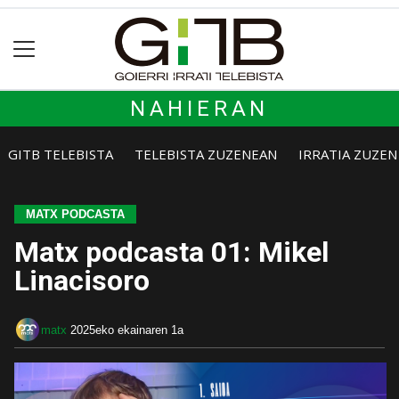
NAHIERAN
GITB TELEBISTA
TELEBISTA ZUZENEAN
IRRATIA ZUZE
MATX PODCASTA
Matx podcasta 01: Mikel
Linacisoro
matx
2025eko ekainaren 1a