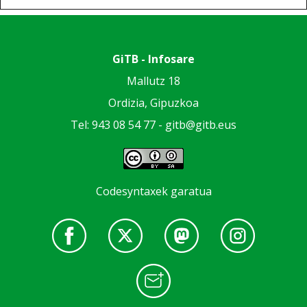
GiTB - Infosare
Mallutz 18
Ordizia, Gipuzkoa
Tel: 943 08 54 77 -
gitb@gitb.eus
Codesyntaxek garatua