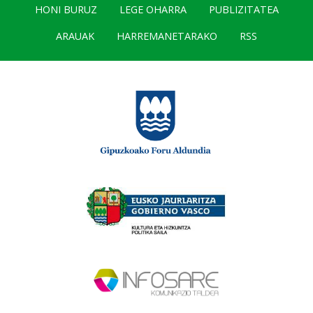
HONI BURUZ
LEGE OHARRA
PUBLIZITATEA
ARAUAK
HARREMANETARAKO
RSS