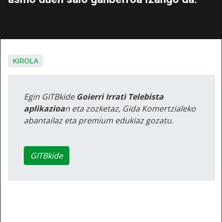
KIROLA
Egin GITBkide
Goierri Irrati Telebista
aplikazioa
n eta zozketaz, Gida Komertzialeko
abantailaz eta premium edukiaz gozatu.
GITBkide