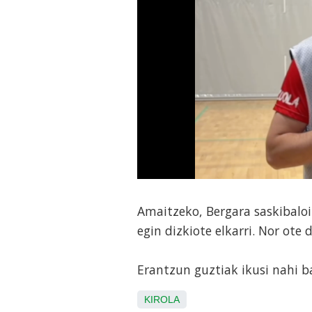
Amaitzeko, Bergara saskibaloi
egin dizkiote elkarri. Nor ote
Erantzun guztiak ikusi nahi b
KIROLA