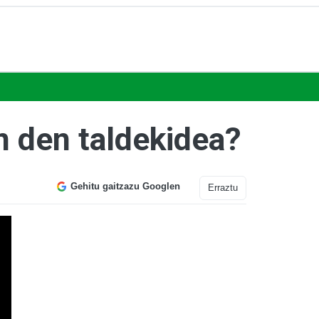
en den taldekidea?
Gehitu gaitzazu Googlen
Erraztu