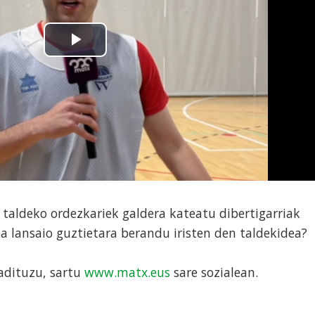
 taldeko ordezkariek galdera kateatu dibertigarriak
 da lansaio guztietara berandu iristen den taldekidea?
adituzu, sartu
www.matx.eus
sare sozialean.