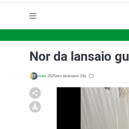
Nor da lansaio gu
matx
2025eko ekainaren 19a