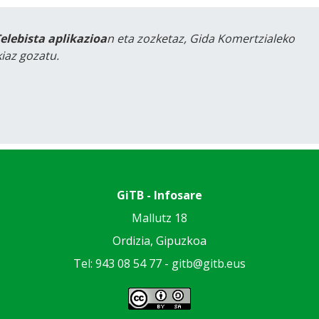
Telebista aplikazioa
n eta zozketaz, Gida Komertzialeko
iaz gozatu.
GiTB - Infosare
Mallutz 18
Ordizia, Gipuzkoa
Tel: 943 08 54 77 -
gitb@gitb.eus