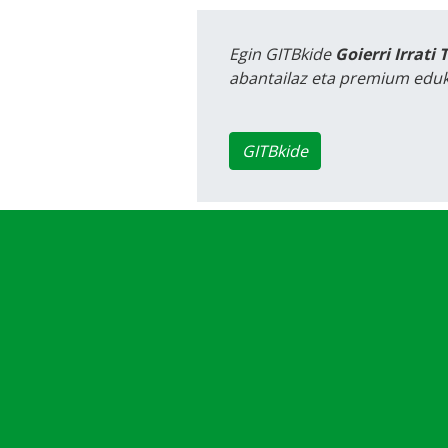
Egin GITBkide
Goierri Irrati 
abantailaz eta premium eduk
GITBkide