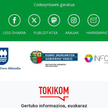
Codesyntaxek garatua
LEGE OHARRA
PUBLIZITATEA
ARAUAK
HARREMANE
Gertuko informazioa, euskaraz