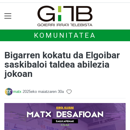
KOMUNITATEA
Bigarren kokatu da Elgoibar
saskibaloi taldea abilezia
jokoan
matx
2025eko maiatzaren 30a