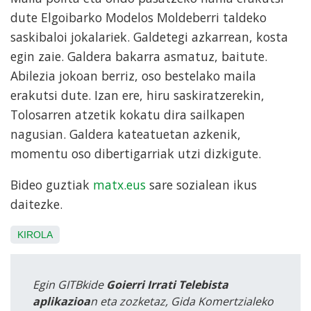
dute Elgoibarko Modelos Moldeberri taldeko
saskibaloi jokalariek. Galdetegi azkarrean, kosta
egin zaie. Galdera bakarra asmatuz, baitute.
Abilezia jokoan berriz, oso bestelako maila
erakutsi dute. Izan ere, hiru saskiratzerekin,
Tolosarren atzetik kokatu dira sailkapen
nagusian. Galdera kateatuetan azkenik,
momentu oso dibertigarriak utzi dizkigute.
Bideo guztiak
matx.eus
sare sozialean ikus
daitezke.
KIROLA
Egin GITBkide
Goierri Irrati Telebista
aplikazioa
n eta zozketaz, Gida Komertzialeko