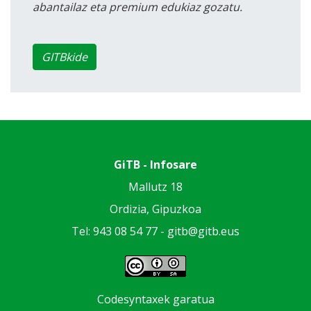
abantailaz eta premium edukiaz gozatu.
GITBkide
GiTB - Infosare
Mallutz 18
Ordizia, Gipuzkoa
Tel: 943 08 54 77 -
gitb@gitb.eus
Codesyntaxek garatua