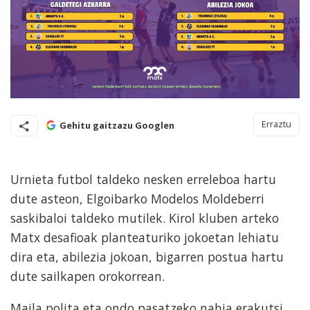
Erraztu
Gehitu gaitzazu Googlen
Urnieta futbol taldeko nesken erreleboa hartu
dute asteon, Elgoibarko Modelos Moldeberri
saskibaloi taldeko mutilek. Kirol kluben arteko
Matx desafioak planteaturiko jokoetan lehiatu
dira eta, abilezia jokoan, bigarren postua hartu
dute sailkapen orokorrean.
Maila polita eta ondo pasatzeko nahia erakutsi