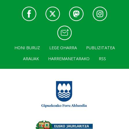
HONI BURUZ
LEGE OHARRA
PUBLIZITATEA
ARAUAK
HARREMANETARAKO
RSS