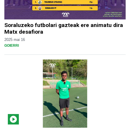
Soraluzeko futbolari gazteak ere animatu dira
Matx desafiora
2025 mai 16
GOIERRI