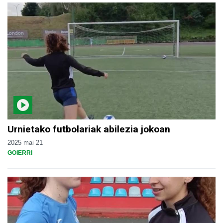
Urnietako futbolariak abilezia jokoan
2025 mai 21
GOIERRI