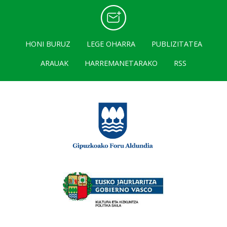
HONI BURUZ
LEGE OHARRA
PUBLIZITATEA
ARAUAK
HARREMANETARAKO
RSS