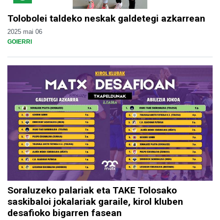
Tolobolei taldeko neskak galdetegi azkarrean
2025 mai 06
GOIERRI
Soraluzeko palariak eta TAKE Tolosako
saskibaloi jokalariak garaile, kirol kluben
desafioko bigarren fasean