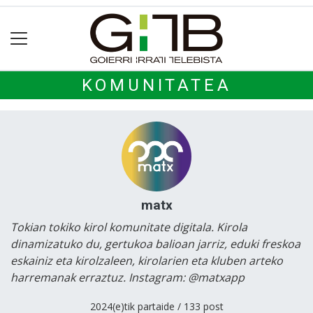
KOMUNITATEA
matx
Tokian tokiko kirol komunitate digitala. Kirola
dinamizatuko du, gertukoa balioan jarriz, eduki freskoa
eskainiz eta kirolzaleen, kirolarien eta kluben arteko
harremanak erraztuz. Instagram: @matxapp
2024(e)tik partaide / 133 post