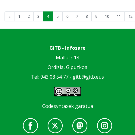
«
1
2
3
4
5
6
7
8
9
10
11
12
GiTB - Infosare
Mallutz 18
Ordizia, Gipuzkoa
Tel: 943 08 54 77 -
gitb@gitb.eus
Codesyntaxek garatua