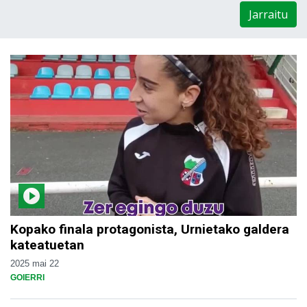
Jarraitu
Kopako finala protagonista, Urnietako galdera
kateatuetan
2025 mai 22
GOIERRI