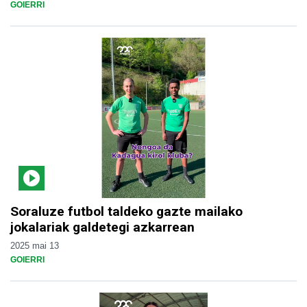
GOIERRI
Soraluze futbol taldeko gazte mailako
jokalariak galdetegi azkarrean
2025 mai 13
GOIERRI