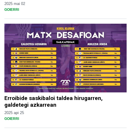
2025 mai 02
GOIERRI
Erroibide saskibaloi taldea hirugarren,
galdetegi azkarrean
2025 api 25
GOIERRI