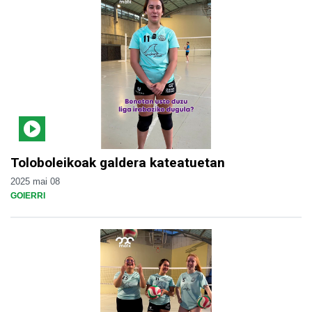
Toloboleikoak galdera kateatuetan
2025 mai 08
GOIERRI