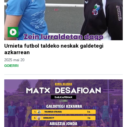
Urnieta futbol taldeko neskak galdetegi
azkarrean
2025 mai 20
GOIERRI