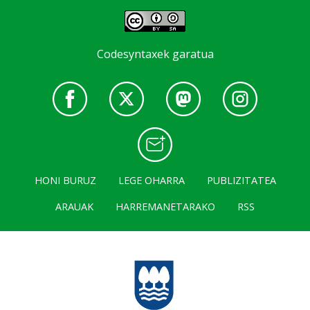
Codesyntaxek garatua
HONI BURUZ
LEGE OHARRA
PUBLIZITATEA
ARAUAK
HARREMANETARAKO
RSS