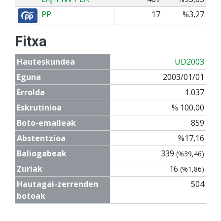
PP
17
%3,27
Fitxa
Hauteskundea
UD2003
Eguna
2003/01/01
Errolda
1.037
Eskrutinioa
% 100,00
Boto-emaileak
859
Abstentzioa
%17,16
Baliogabeak
339
(%39,46)
Zuriak
16
(%1,86)
Hautagai-zerrenden
504
botoak