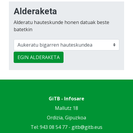
Alderaketa
Alderatu hauteskunde honen datuak beste
batetkin
EGIN ALDERAKETA
GiTB - Infosare
Mallutz 18
Ordizia, Gipuzkoa
Tel: 943 08 54 77 -
gitb@gitb.eus