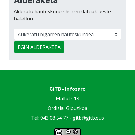
Alderaketa
Alderatu hauteskunde honen datuak beste
batetkin
EGIN ALDERAKETA
GiTB - Infosare
Mallutz 18
Ordizia, Gipuzkoa
Tel: 943 08 54 77 -
gitb@gitb.eus