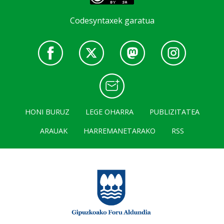
Codesyntaxek garatua
HONI BURUZ
LEGE OHARRA
PUBLIZITATEA
ARAUAK
HARREMANETARAKO
RSS