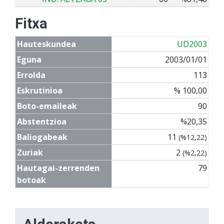
Fitxa
Hauteskundea
UD2003
Eguna
2003/01/01
Errolda
113
Eskrutinioa
% 100,00
Boto-emaileak
90
Abstentzioa
%20,35
Baliogabeak
11
(%12,22)
Zuriak
2
(%2,22)
Hautagai-zerrenden
79
botoak