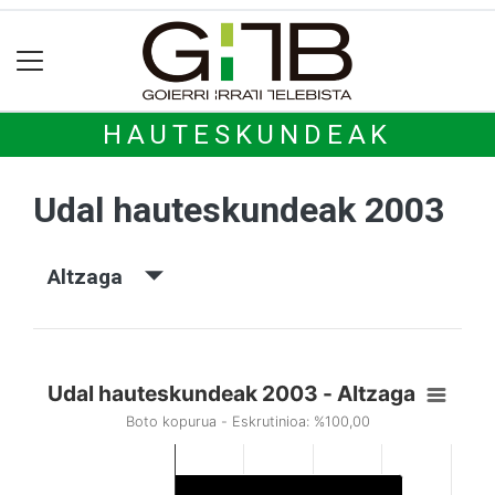
HAUTESKUNDEAK
Udal hauteskundeak 2003
Altzaga
Udal hauteskundeak 2003 - Altzaga
Boto kopurua - Eskrutinioa: %100,00