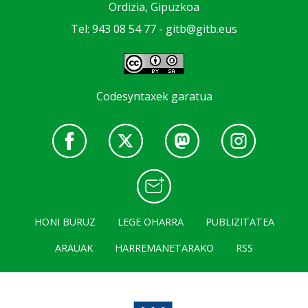
Ordizia, Gipuzkoa
Tel: 943 08 54 77 -
gitb@gitb.eus
Codesyntaxek garatua
HONI BURUZ
LEGE OHARRA
PUBLIZITATEA
ARAUAK
HARREMANETARAKO
RSS