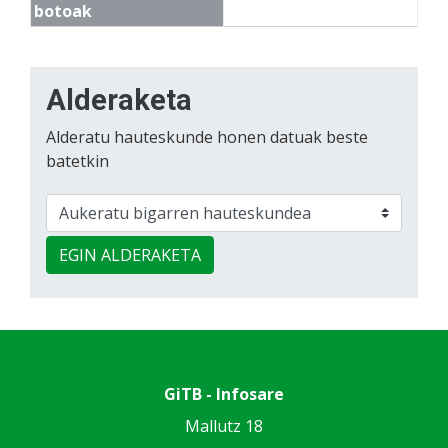
botoak
Alderaketa
Alderatu hauteskunde honen datuak beste
batetkin
EGIN ALDERAKETA
GiTB - Infosare
Mallutz 18