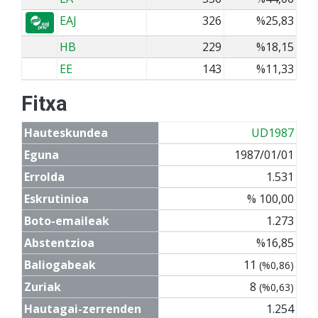
EAJ
326
%25,83
HB
229
%18,15
EE
143
%11,33
Fitxa
Hauteskundea
UD1987
Eguna
1987/01/01
Errolda
1.531
Eskrutinioa
% 100,00
Boto-emaileak
1.273
Abstentzioa
%16,85
Baliogabeak
11
(%0,86)
Zuriak
8
(%0,63)
Hautagai-zerrenden
1.254