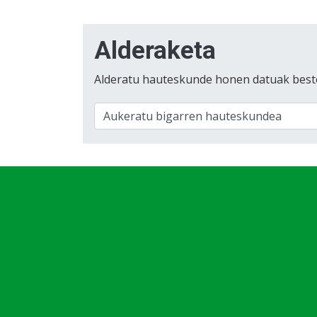
Alderaketa
Alderatu hauteskunde honen datuak best