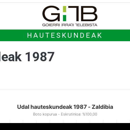
HAUTESKUNDEAK
deak 1987
Udal hauteskundeak 1987 - Zaldibia
Boto kopurua - Eskrutinioa: %100,00