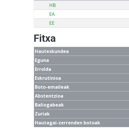
HB
EA
EE
Fitxa
Hauteskundea
Eguna
Errolda
Eskrutinioa
Boto-emaileak
Abstentzioa
Baliogabeak
Zuriak
Hautagai-zerrenden botoak