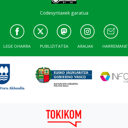
Codesyntaxek garatua
LEGE OHARRA
PUBLIZITATEA
ARAUAK
HARREMANE