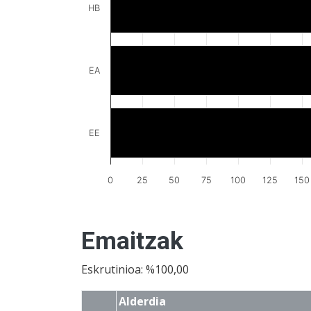
HB
EA
EE
0
25
50
75
100
125
150
Emaitzak
Eskrutinioa: %100,00
Alderdia