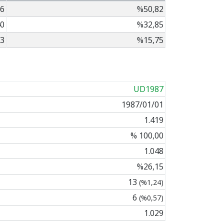
6
%50,82
0
%32,85
3
%15,75
UD1987
1987/01/01
1.419
% 100,00
1.048
%26,15
13
(%1,24)
6
(%0,57)
1.029