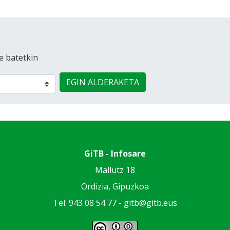
e batetkin
EGIN ALDERAKETA
GiTB - Infosare
Mallutz 18
Ordizia, Gipuzkoa
Tel: 943 08 54 77 -
gitb@gitb.eus