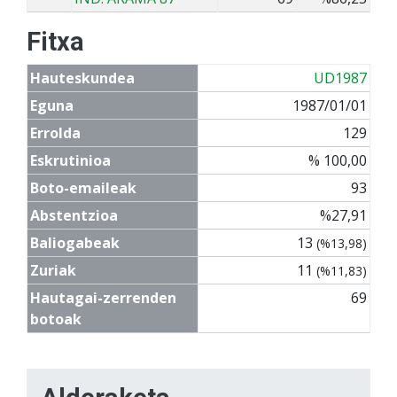
Fitxa
Hauteskundea
UD1987
Eguna
1987/01/01
Errolda
129
Eskrutinioa
% 100,00
Boto-emaileak
93
Abstentzioa
%27,91
Baliogabeak
13
(%13,98)
Zuriak
11
(%11,83)
Hautagai-zerrenden
69
botoak