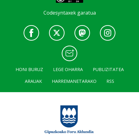
Codesyntaxek garatua
HONI BURUZ
LEGE OHARRA
PUBLIZITATEA
ARAUAK
HARREMANETARAKO
RSS