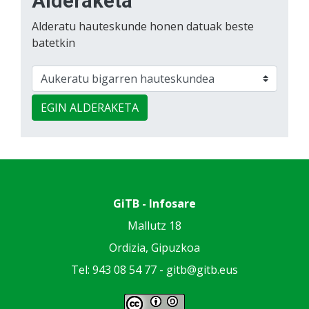
Alderaketa
Alderatu hauteskunde honen datuak beste
batetkin
EGIN ALDERAKETA
GiTB - Infosare
Mallutz 18
Ordizia, Gipuzkoa
Tel: 943 08 54 77 -
gitb@gitb.eus