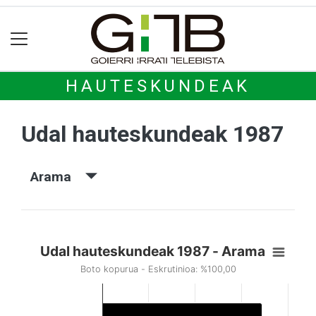
HAUTESKUNDEAK
Udal hauteskundeak 1987
Arama
Udal hauteskundeak 1987 - Arama
Boto kopurua - Eskrutinioa: %100,00