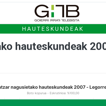
HAUTESKUNDEAK
ako hauteskundeak 20
tzar nagusietako hauteskundeak 2007 - Legorr
Boto kopurua - Eskrutinioa: %100,00