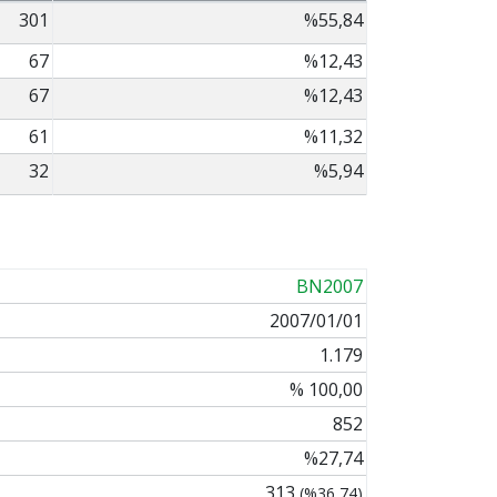
301
%55,84
67
%12,43
67
%12,43
61
%11,32
32
%5,94
BN2007
2007/01/01
1.179
% 100,00
852
%27,74
313
(%36,74)