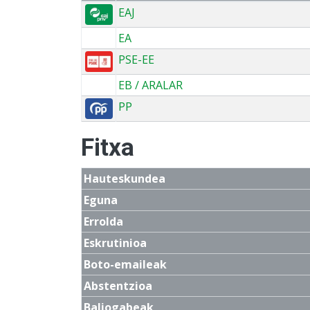
EAJ
EA
PSE-EE
EB / ARALAR
PP
Fitxa
Hauteskundea
Eguna
Errolda
Eskrutinioa
Boto-emaileak
Abstentzioa
Baliogabeak