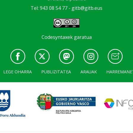
Tel: 943 08 54 77 -
gitb@gitb.eus
Codesyntaxek garatua
LEGE OHARRA
PUBLIZITATEA
ARAUAK
HARREMANE