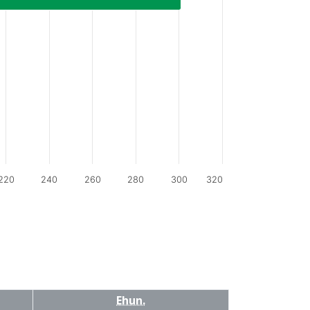
220
240
260
280
300
320
Ehun.