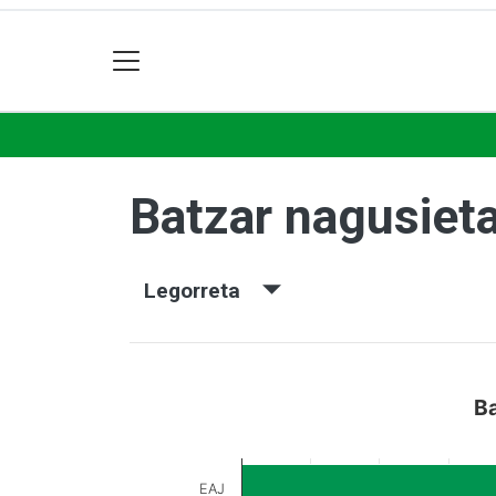
Batzar nagusiet
Legorreta
Ba
EAJ