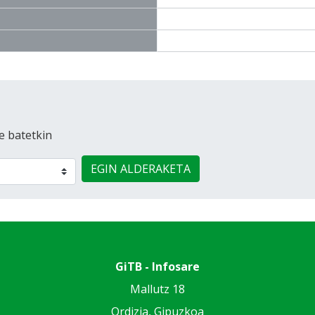
e batetkin
EGIN ALDERAKETA
GiTB - Infosare
Mallutz 18
Ordizia, Gipuzkoa