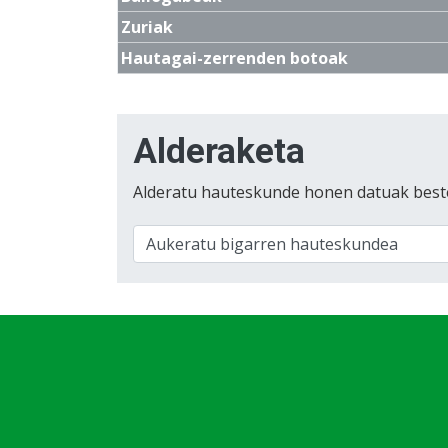
Zuriak
Hautagai-zerrenden botoak
Alderaketa
Alderatu hauteskunde honen datuak best