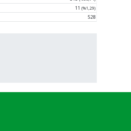
11
(%1,29)
528