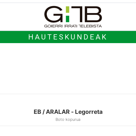
HAUTESKUNDEAK
EB / ARALAR - Legorreta
Boto kopurua