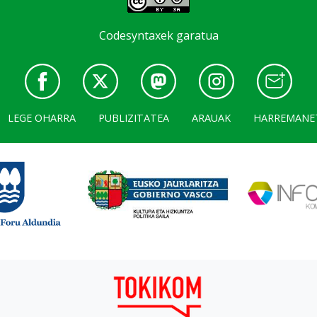
Codesyntaxek garatua
LEGE OHARRA
PUBLIZITATEA
ARAUAK
HARREMANE