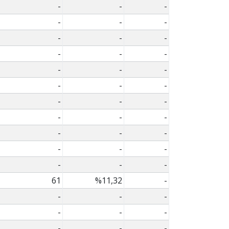
-
-
-
-
-
-
-
-
-
-
-
-
-
-
-
-
-
-
-
-
-
-
-
-
-
-
-
-
-
-
-
-
-
61
%11,32
-
-
-
-
-
-
-
-
-
-