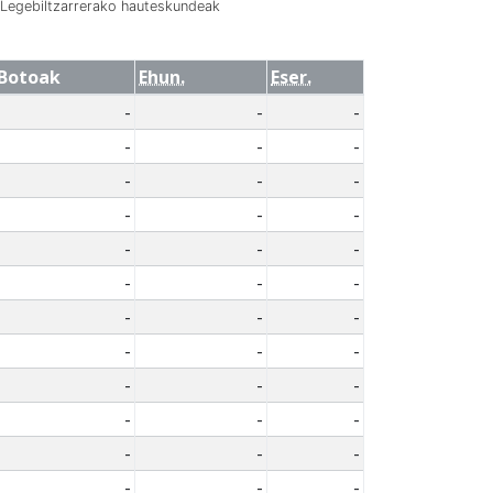
Legebiltzarrerako hauteskundeak
Botoak
Ehun.
Eser.
-
-
-
-
-
-
-
-
-
-
-
-
-
-
-
-
-
-
-
-
-
-
-
-
-
-
-
-
-
-
-
-
-
-
-
-