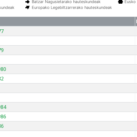
Batzar Nagusietarako hauteskundeak
Eusko 
skundeak
Europako Legebiltzarrerako hauteskundeak
77
79
980
82
984
986
86