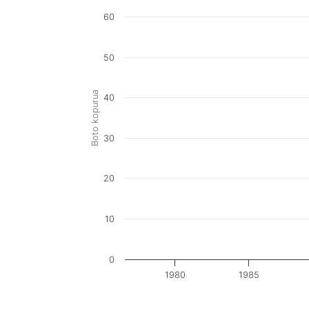
60
50
Boto kopurua
40
30
20
10
0
1980
1985