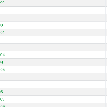
999
00
001
004
04
005
08
009
009