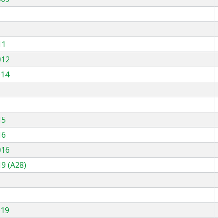
11
012
014
15
16
016
9 (A28)
019