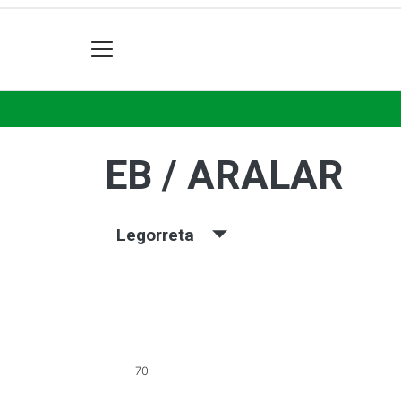
EB / ARALAR
Legorreta
70