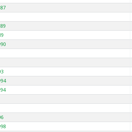
987
989
89
990
93
994
994
96
998