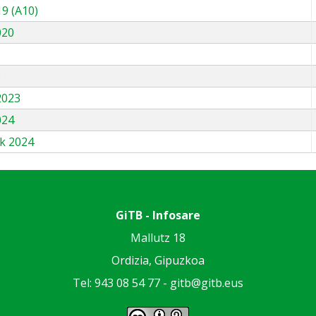
9 (A10)
020
3
2023
024
k 2024
GiTB - Infosare
Mallutz 18
Ordizia, Gipuzkoa
Tel: 943 08 54 77 -
gitb@gitb.eus