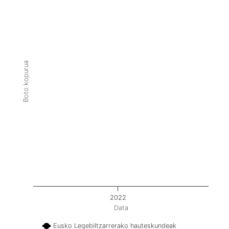
Boto kopurua
2022
Data
Eusko Legebiltzarrerako hauteskundeak