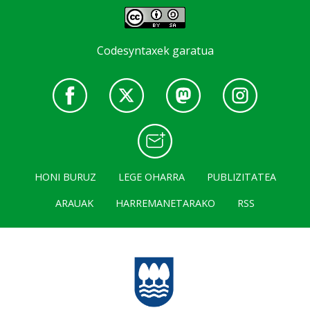
Codesyntaxek garatua
HONI BURUZ
LEGE OHARRA
PUBLIZITATEA
ARAUAK
HARREMANETARAKO
RSS