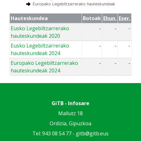
Europako Legebiltzarrerako hauteskundeak
Hauteskundea
Botoak
Ehun.
Eser.
Eusko Legebiltzarrerako
-
-
-
hauteskundeak 2020
Eusko Legebiltzarrerako
-
-
-
hauteskundeak 2024
Europako Legebiltzarrerako
-
-
-
hauteskundeak 2024
GiTB - Infosare
Mallutz 18
Ordizia, Gipuzkoa
Tel: 943 08 54 77 -
gitb@gitb.eus