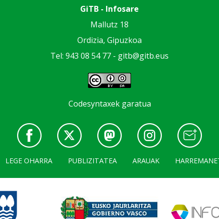
GiTB - Infosare
Mallutz 18
Ordizia, Gipuzkoa
Tel: 943 08 54 77 -
gitb@gitb.eus
Codesyntaxek garatua
LEGE OHARRA
PUBLIZITATEA
ARAUAK
HARREMANE