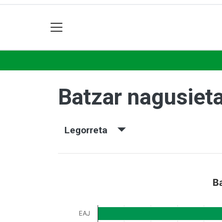
Batzar nagusiet
Legorreta
B
EAJ