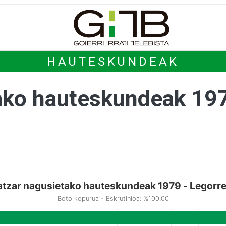
HAUTESKUNDEAK
ako hauteskundeak 19
atzar nagusietako hauteskundeak 1979 - Legorre
Boto kopurua - Eskrutinioa: %100,00