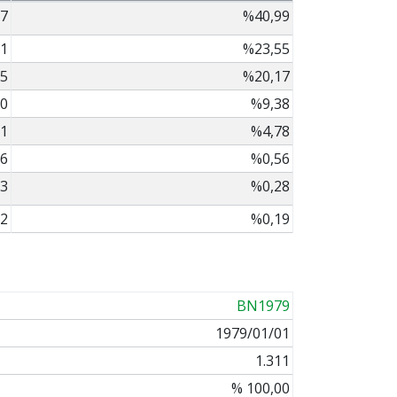
7
%40,99
1
%23,55
5
%20,17
0
%9,38
1
%4,78
6
%0,56
3
%0,28
2
%0,19
BN1979
1979/01/01
1.311
% 100,00