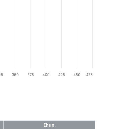
25
350
375
400
425
450
475
Ehun.