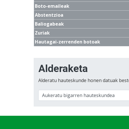
Boto-emaileak
Abstentzioa
Baliogabeak
Zuriak
Hautagai-zerrenden botoak
Alderaketa
Alderatu hauteskunde honen datuak best