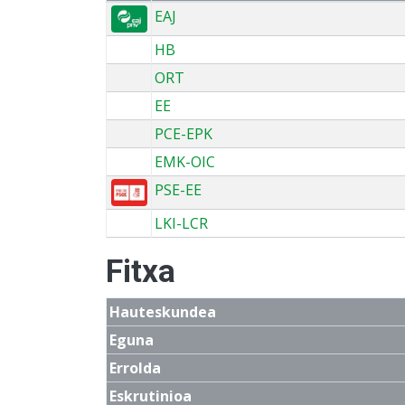
EAJ
HB
ORT
EE
PCE-EPK
EMK-OIC
PSE-EE
LKI-LCR
Fitxa
Hauteskundea
Eguna
Errolda
Eskrutinioa