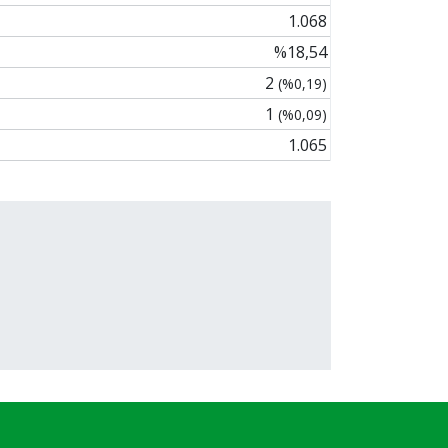
1.068
%18,54
2
(%0,19)
1
(%0,09)
1.065