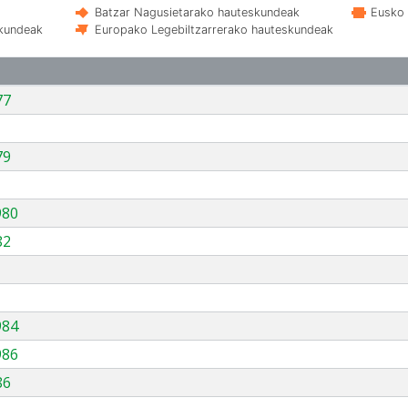
Batzar Nagusietarako hauteskundeak
Eusko 
skundeak
Europako Legebiltzarrerako hauteskundeak
77
79
980
82
984
986
86