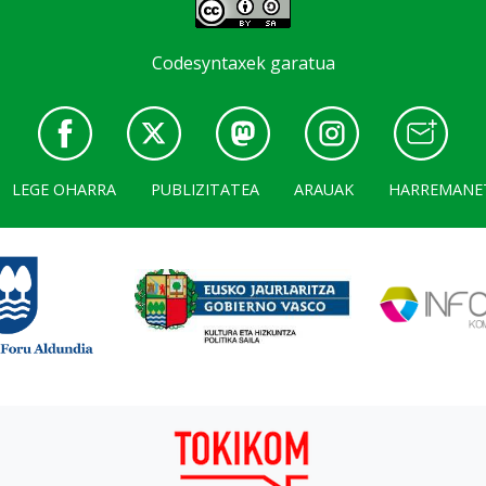
Codesyntaxek garatua
LEGE OHARRA
PUBLIZITATEA
ARAUAK
HARREMANE