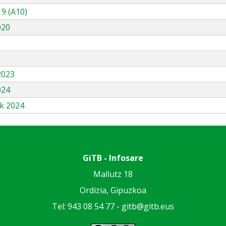
9 (A10)
020
3
2023
024
k 2024
GiTB - Infosare
Mallutz 18
Ordizia, Gipuzkoa
Tel: 943 08 54 77 -
gitb@gitb.eus