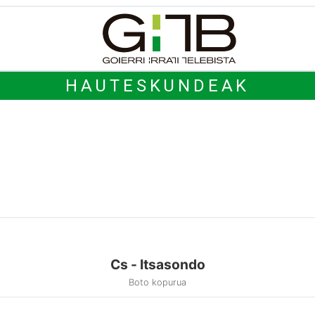
HAUTESKUNDEAK
Cs - Itsasondo
Boto kopurua