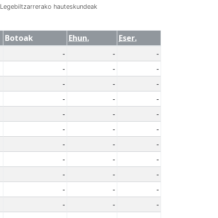
Legebiltzarrerako hauteskundeak
Botoak
Ehun.
Eser.
-
-
-
-
-
-
-
-
-
-
-
-
-
-
-
-
-
-
-
-
-
-
-
-
-
-
-
-
-
-
-
-
-