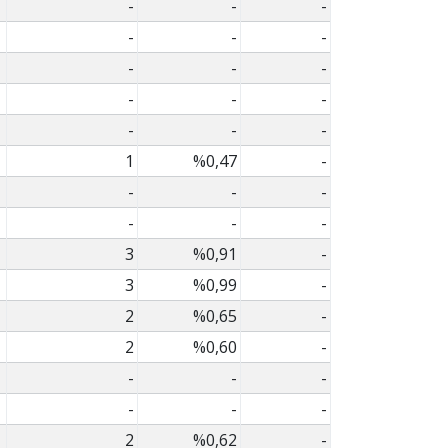
-
-
-
-
-
-
-
-
-
-
-
-
-
-
-
1
%0,47
-
-
-
-
-
-
-
3
%0,91
-
3
%0,99
-
2
%0,65
-
2
%0,60
-
-
-
-
-
-
-
2
%0,62
-