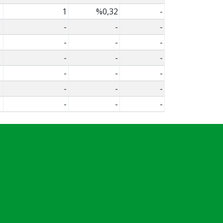
1
%0,32
-
-
-
-
-
-
-
-
-
-
-
-
-
-
-
-
-
-
-