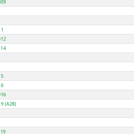
009
11
012
014
15
16
016
9 (A28)
019