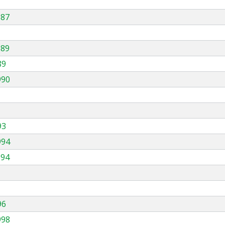
987
989
89
990
93
994
994
96
998