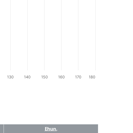
130
140
150
160
170
180
Ehun.