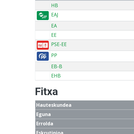
HB
EAJ
EA
EE
PSE-EE
PP
EB-B
EHB
Fitxa
Hauteskundea
Eguna
Errolda
Eskrutinioa