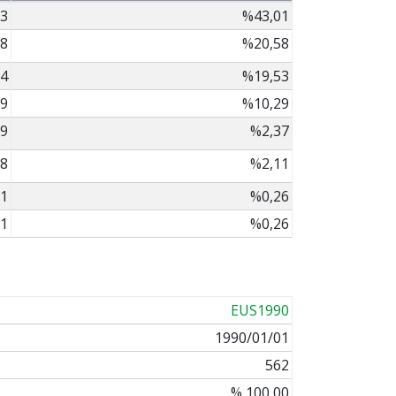
3
%43,01
8
%20,58
4
%19,53
9
%10,29
9
%2,37
8
%2,11
1
%0,26
1
%0,26
EUS1990
1990/01/01
562
% 100,00