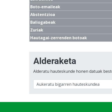
Boto-emaileak
Abstentzioa
Baliogabeak
Zuriak
Hautagai-zerrenden botoak
Alderaketa
Alderatu hauteskunde honen datuak best