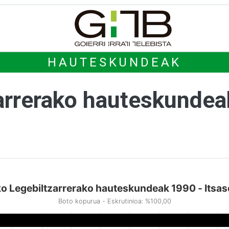
HAUTESKUNDEAK
arrerako hauteskunde
o Legebiltzarrerako hauteskundeak 1990 - Itsa
Boto kopurua - Eskrutinioa: %100,00