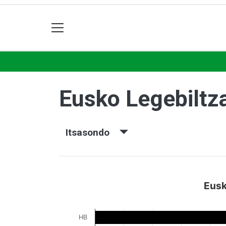
Eusko Legebiltz
Itsasondo
Eusk
HB