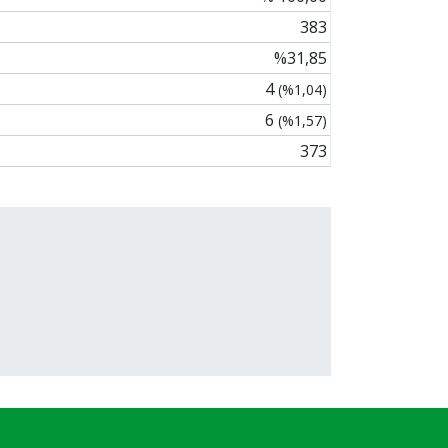
383
%31,85
4
(%1,04)
6
(%1,57)
373