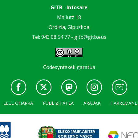
GiTB - Infosare
Mallutz 18
Ordizia, Gipuzkoa
Tel: 943 08 54 77 -
gitb@gitb.eus
Codesyntaxek garatua
LEGE OHARRA
PUBLIZITATEA
ARAUAK
HARREMANE