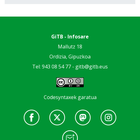
GiTB - Infosare
Mallutz 18
Ordizia, Gipuzkoa
Tel: 943 08 54 77 -
gitb@gitb.eus
Codesyntaxek garatua