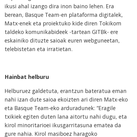
ikusi ahal izango dira inon baino lehen. Era
berean, Basque Team-en plataforma digitalek,
Matx-enek eta proiektuko kide diren Tokikom
taldeko komunikabideek -tartean GITB
k
- ere
eskainiko dituzte saioak euren webguneetan,
telebistetan eta irratietan.
Hainbat helburu
Helburuez galdetuta, erantzun bateratua eman
nahi izan dute saioa ekoizten ari diren Matx-eko
eta Basque Team-eko arduradunek: “Eragile
txikiek egiten duten lana aitortu nahi dugu, eta
kirol minoritarioei ikusgarritasuna ematea da
gure nahia. Kirol masiboez haragoko