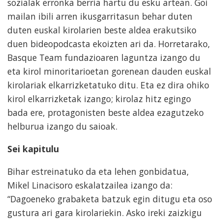
sozialak erronka berria hartu du esku artean. Goi
mailan ibili arren ikusgarritasun behar duten
duten euskal kirolarien beste aldea
erakutsiko
duen bideopodcasta ekoizten ari da. Horretarako,
Basque Team fundazioaren laguntza izango du
eta kirol minoritarioetan gorenean dauden euskal
kirolariak elkarrizketatuko ditu. Eta ez dira ohiko
kirol elkarrizketak izango; kirolaz hitz egingo
bada ere, protagonisten beste aldea ezagutzeko
helburua izango du saioak.
Sei kapitulu
Bihar estreinatuko da eta lehen gonbidatua,
Mikel Linacisoro eskalatzailea izango da:
“Dagoeneko grabaketa batzuk egin ditugu eta oso
gustura ari gara kirolariekin. Asko ireki zaizkigu