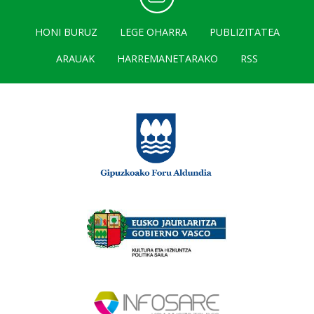
HONI BURUZ
LEGE OHARRA
PUBLIZITATEA
ARAUAK
HARREMANETARAKO
RSS