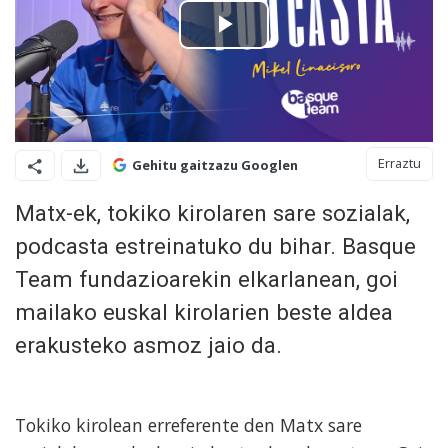
Erraztu
Gehitu gaitzazu Googlen
Matx-ek, tokiko kirolaren sare sozialak,
podcasta
estreinatuko du bihar. Basque
Team fundazioarekin elkarlanean, goi
mailako euskal kirolarien beste aldea
erakusteko asmoz jaio da.
Tokiko kirolean erreferente den Matx sare