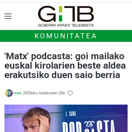
KOMUNITATEA
'Matx' podcasta: goi mailako
euskal kirolarien beste aldea
erakutsiko duen saio berria
matx
2025eko maiatzaren 29a