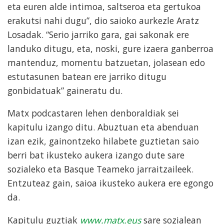
eta euren alde intimoa, saltseroa eta gertukoa
erakutsi nahi dugu”, dio saioko aurkezle Aratz
Losadak. “Serio jarriko gara, gai sakonak ere
landuko ditugu, eta, noski, gure izaera ganberroa
mantenduz, momentu batzuetan, jolasean edo
estutasunen batean ere jarriko ditugu
gonbidatuak” gaineratu du.
Matx podcastaren lehen denboraldiak sei
kapitulu izango ditu. Abuztuan eta abenduan
izan ezik, gainontzeko hilabete guztietan saio
berri bat ikusteko aukera izango dute sare
sozialeko eta Basque Teameko jarraitzaileek.
Entzuteaz gain, saioa ikusteko aukera ere egongo
da.
Kapitulu guztiak
www.matx.eus
sare sozialean