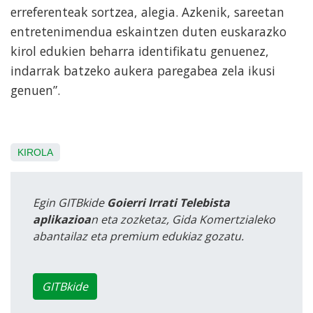
erreferenteak sortzea, alegia. Azkenik, sareetan
entretenimendua eskaintzen duten euskarazko
kirol edukien beharra identifikatu genuenez,
indarrak batzeko aukera paregabea zela ikusi
genuen”.
KIROLA
Egin GITBkide
Goierri Irrati Telebista
aplikazioa
n eta zozketaz, Gida Komertzialeko
abantailaz eta premium edukiaz gozatu.
GITBkide