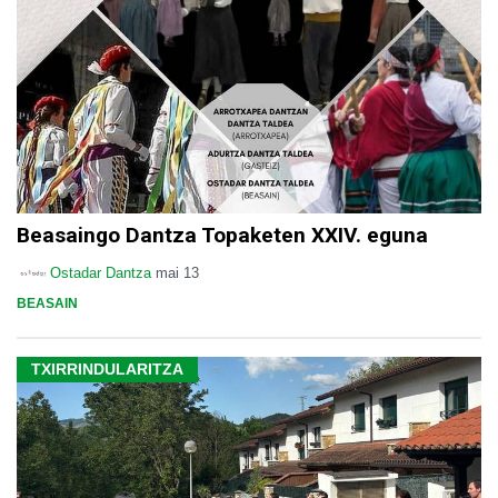
Beasaingo Dantza Topaketen XXIV. eguna
Ostadar Dantza
mai 13
BEASAIN
TXIRRINDULARITZA