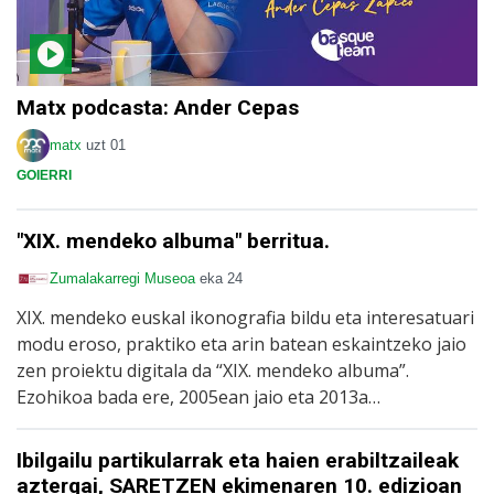
Matx podcasta: Ander Cepas
matx
uzt 01
GOIERRI
"XIX. mendeko albuma" berritua.
Zumalakarregi Museoa
eka 24
XIX. mendeko euskal ikonografia bildu eta interesatuari
modu eroso, praktiko eta arin batean eskaintzeko jaio
zen proiektu digitala da “XIX. mendeko albuma”.
Ezohikoa bada ere, 2005ean jaio eta 2013a…
Ibilgailu partikularrak eta haien erabiltzaileak
aztergai, SARETZEN ekimenaren 10. edizioan