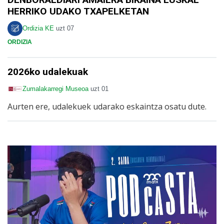
HERRIKO UDAKO TXAPELKETAN
Ordizia KE
uzt 07
ORDIZIA
2026ko udalekuak
Zumalakarregi Museoa
uzt 01
Aurten ere, udalekuek udarako eskaintza osatu dute.