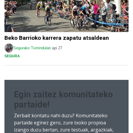
Beko Barrioko karrera zapatu atsaldean
Segurako Txirrindulari
api 27
SEGURA
Egin zaitez komunitateko
partaide!
Zerbait kontatu nahi duzu? Komunitateko
partaide eginez gero, zure txoko propioa
izango duzu bertan, zure testuak, argazkiak,