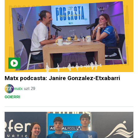
Matx podcasta: Janire Gonzalez-Etxabarri
matx
uzt 29
GOIERRI