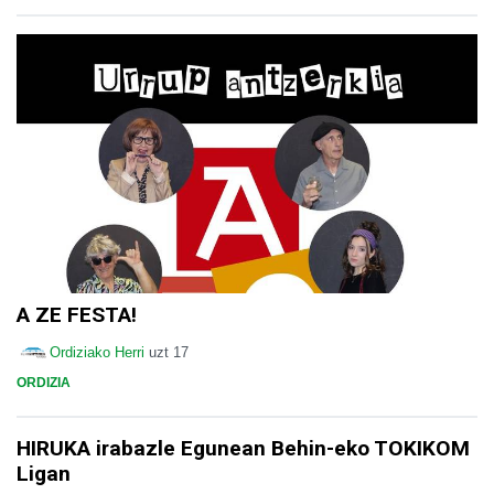
A ZE FESTA!
Ordiziako Herri
uzt 17
ORDIZIA
HIRUKA irabazle Egunean Behin-eko TOKIKOM
Ligan