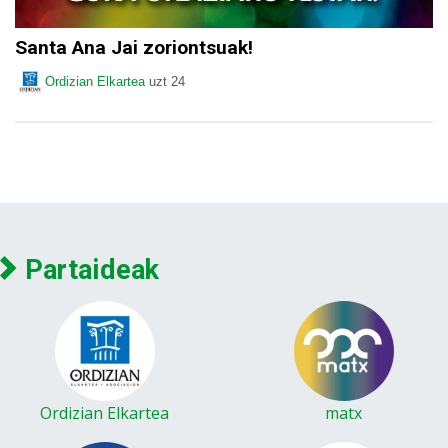
Santa Ana Jai zoriontsuak!
Ordizian Elkartea
uzt 24
Partaideak
Ordizian Elkartea
matx