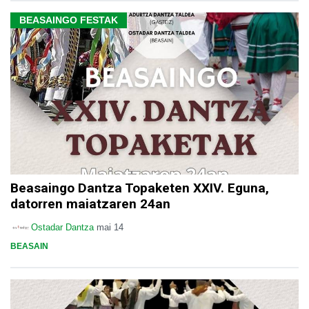
BEASAINGO FESTAK
Beasaingo Dantza Topaketen XXIV. Eguna,
datorren maiatzaren 24an
Ostadar Dantza
mai 14
BEASAIN