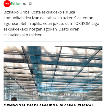
Tokikom
uzt 13
Bizkaiko Uribe Kosta eskualdeko Hiruka
komunikabidea izan da irabazlea azken 9 asteotan
Egunean Behin aplikazioan jokatu den TOKIKOM Liga
eskualdekako norgehiagokan. Osatu diren
eskualdekako taldeen …
DENBORALDIARI AMAIERA BIKAINA EUSKAL