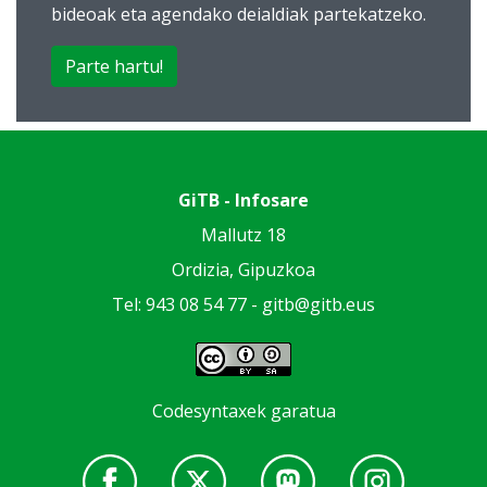
bideoak eta agendako deialdiak partekatzeko.
Parte hartu!
GiTB - Infosare
Mallutz 18
Ordizia, Gipuzkoa
Tel: 943 08 54 77 -
gitb@gitb.eus
Codesyntaxek garatua