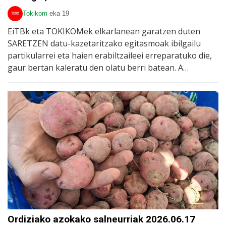
Tokikom
eka 19
EiTBk eta TOKIKOMek elkarlanean garatzen duten
SARETZEN datu-kazetaritzako egitasmoak ibilgailu
partikularrei eta haien erabiltzaileei erreparatuko die,
gaur bertan kaleratu den olatu berri batean. A…
Ordiziako azokako salneurriak 2026.06.17