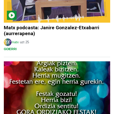
Matx podcasta: Janire Gonzalez-Etxabarri
(aurrerapena)
matx
uzt 25
GOIERRI