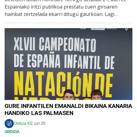
Espainiako iritzi publikoa prestatu zuen giroaren
hainbat zertzelada ekarri ditugu gaurkoan. Lagi…
GURE INFANTILEN EMANALDI BIKAINA KANARIA
HANDIKO LAS PALMASEN
Ordizia KE
uzt 20
ORDIZIA