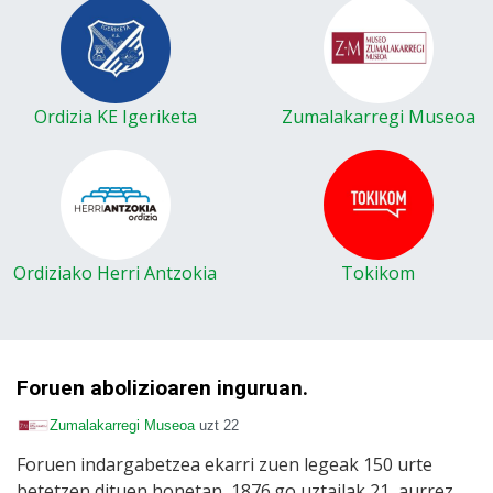
Ordizia KE Igeriketa
Zumalakarregi Museoa
Ordiziako Herri Antzokia
Tokikom
Foruen abolizioaren inguruan.
Zumalakarregi Museoa
uzt 22
Foruen indargabetzea ekarri zuen legeak 150 urte
betetzen dituen honetan, 1876.go uztailak 21, aurrez