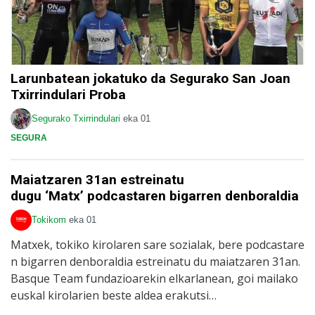
Larunbatean jokatuko da Segurako San Joan
Txirrindulari Proba
Segurako Txirrindulari
eka 01
SEGURA
Maiatzaren 31an estreinatu
dugu ‘Matx’ podcastaren bigarren denboraldia
Tokikom
eka 01
Matxek, tokiko kirolaren sare sozialak, bere podcastare
n bigarren denboraldia estreinatu du maiatzaren 31an.
Basque Team fundazioarekin elkarlanean, goi mailako
euskal kirolarien beste aldea erakutsi…