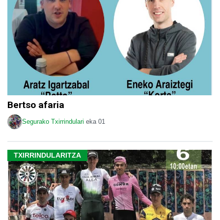
Bertso afaria
Segurako Txirrindulari
eka 01
TXIRRINDULARITZA