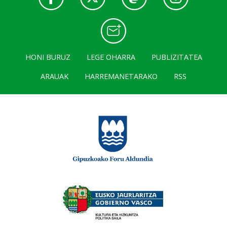
HONI BURUZ
LEGE OHARRA
PUBLIZITATEA
ARAUAK
HARREMANETARAKO
RSS