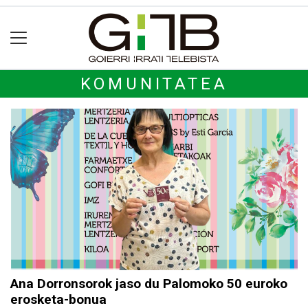
KOMUNITATEA
Ana Dorronsorok jaso du Palomoko 50 euroko
erosketa-bonua