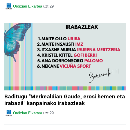
Ordizian Elkartea
uzt 29
Baditugu "Merkealdian Gaude, erosi hemen eta
irabazi!" kanpainako irabazleak
Ordizian Elkartea
uzt 29