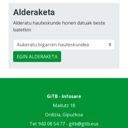
Alderaketa
Alderatu hauteskunde honen datuak beste
batetkin
EGIN ALDERAKETA
GiTB - Infosare
Mallutz 18
Ordizia, Gipuzkoa
Tel: 943 08 54 77 -
gitb@gitb.eus