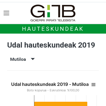
HAUTESKUNDEAK
Udal hauteskundeak 2019
Mutiloa
Udal hauteskundeak 2019 - Mutiloa
Boto kopurua - Eskrutinioa: %100,00