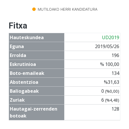
MUTILOAKO HERRI KANDIDATURA
Fitxa
Hauteskundea
UD2019
Eguna
2019/05/26
Errolda
196
Eskrutinioa
% 100,00
Boto-emaileak
134
Abstentzioa
%31,63
Baliogabeak
0
(%0,00)
Zuriak
6
(%4,48)
Hautagai-zerrenden
128
botoak