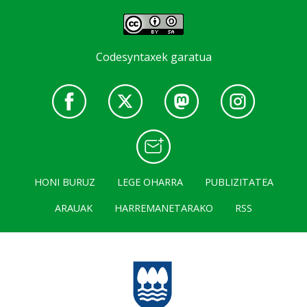
Codesyntaxek garatua
HONI BURUZ
LEGE OHARRA
PUBLIZITATEA
ARAUAK
HARREMANETARAKO
RSS