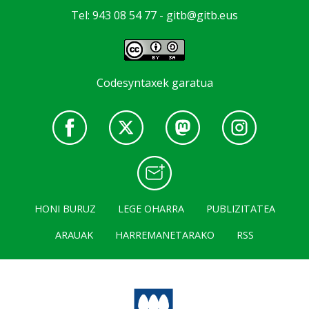
Tel: 943 08 54 77 -
gitb@gitb.eus
Codesyntaxek garatua
HONI BURUZ
LEGE OHARRA
PUBLIZITATEA
ARAUAK
HARREMANETARAKO
RSS