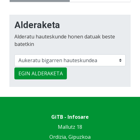
Alderaketa
Alderatu hauteskunde honen datuak beste
batetkin
EGIN ALDERAKETA
GiTB - Infosare
Mallutz 18
Ordizia, Gipuzkoa