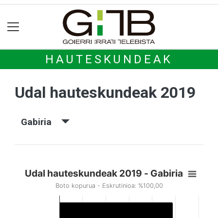
HAUTESKUNDEAK
Udal hauteskundeak 2019
Gabiria
Udal hauteskundeak 2019 - Gabiria
Boto kopurua - Eskrutinioa: %100,00