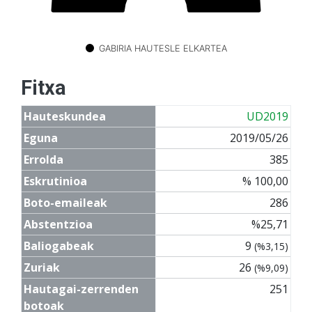
GABIRIA HAUTESLE ELKARTEA
Fitxa
Hauteskundea
UD2019
Eguna
2019/05/26
Errolda
385
Eskrutinioa
% 100,00
Boto-emaileak
286
Abstentzioa
%25,71
Baliogabeak
9
(%3,15)
Zuriak
26
(%9,09)
Hautagai-zerrenden
251
botoak