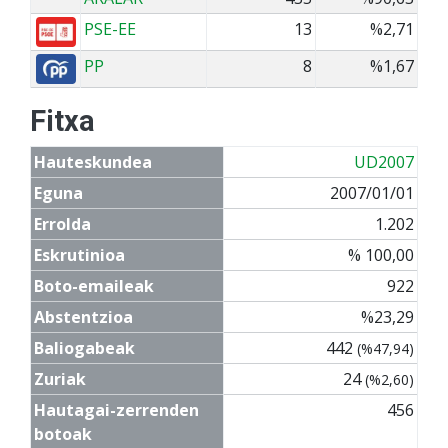
PSE-EE
13
%2,71
PP
8
%1,67
Fitxa
Hauteskundea
UD2007
Eguna
2007/01/01
Errolda
1.202
Eskrutinioa
% 100,00
Boto-emaileak
922
Abstentzioa
%23,29
Baliogabeak
442
(%47,94)
Zuriak
24
(%2,60)
Hautagai-zerrenden
456
botoak