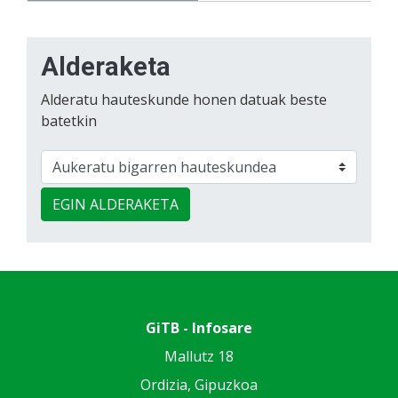
Alderaketa
Alderatu hauteskunde honen datuak beste
batetkin
EGIN ALDERAKETA
GiTB - Infosare
Mallutz 18
Ordizia, Gipuzkoa