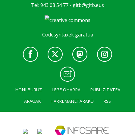
Tel: 943 08 54 77 -
gitb@gitb.eus
Codesyntaxek garatua
HONI BURUZ
LEGE OHARRA
PUBLIZITATEA
ARAUAK
HARREMANETARAKO
RSS