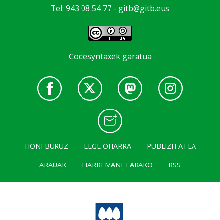
Tel: 943 08 54 77 -
gitb@gitb.eus
Codesyntaxek garatua
HONI BURUZ
LEGE OHARRA
PUBLIZITATEA
ARAUAK
HARREMANETARAKO
RSS