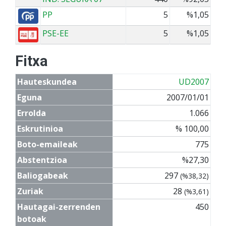
PP
5
%1,05
PSE-EE
5
%1,05
Fitxa
Hauteskundea
UD2007
Eguna
2007/01/01
Errolda
1.066
Eskrutinioa
% 100,00
Boto-emaileak
775
Abstentzioa
%27,30
Baliogabeak
297
(%38,32)
Zuriak
28
(%3,61)
Hautagai-zerrenden
450
botoak