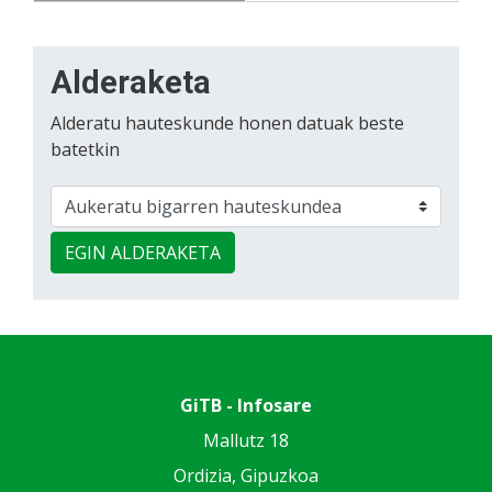
Alderaketa
Alderatu hauteskunde honen datuak beste
batetkin
EGIN ALDERAKETA
GiTB - Infosare
Mallutz 18
Ordizia, Gipuzkoa