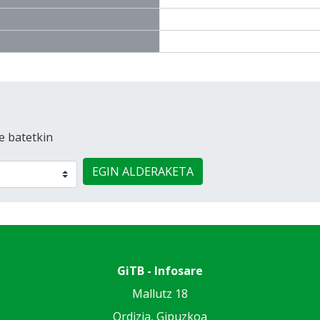
e batetkin
EGIN ALDERAKETA
GiTB - Infosare
Mallutz 18
Ordizia, Gipuzkoa