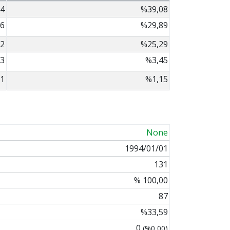
4
%39,08
6
%29,89
2
%25,29
3
%3,45
1
%1,15
None
1994/01/01
131
% 100,00
87
%33,59
0
(%0,00)