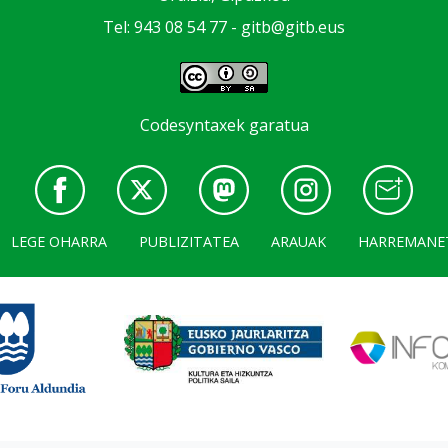
Tel: 943 08 54 77 -
gitb@gitb.eus
Codesyntaxek garatua
LEGE OHARRA
PUBLIZITATEA
ARAUAK
HARREMANE