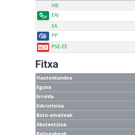
HB
EAJ
EA
PP
PSE-EE
Fitxa
Hauteskundea
Eguna
Errolda
Eskrutinioa
Boto-emaileak
Abstentzioa
Baliogabeak