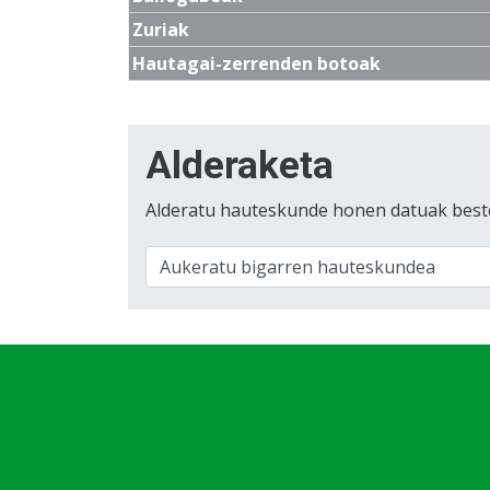
Zuriak
Hautagai-zerrenden botoak
Alderaketa
Alderatu hauteskunde honen datuak best