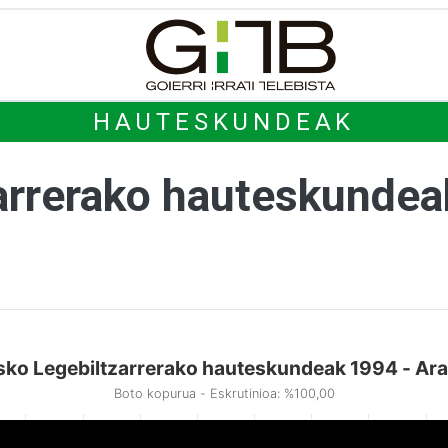
HAUTESKUNDEAK
arrerako hauteskunde
sko Legebiltzarrerako hauteskundeak 1994 - Ar
Boto kopurua - Eskrutinioa: %100,00