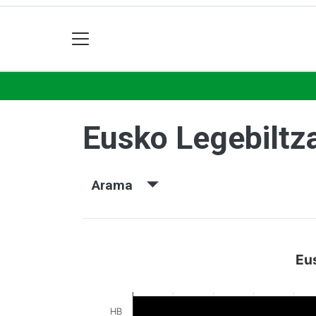
Eusko Legebiltz
Arama
Eu
HB