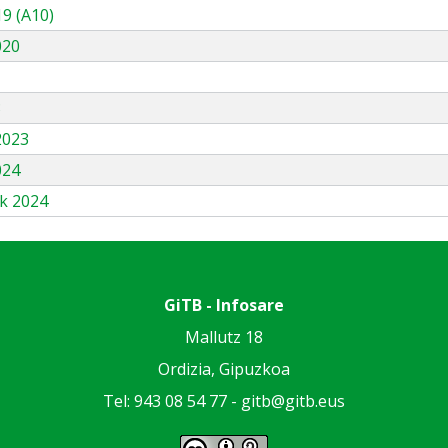
9 (A10)
020
3
2023
024
k 2024
GiTB - Infosare
Mallutz 18
Ordizia, Gipuzkoa
Tel: 943 08 54 77 -
gitb@gitb.eus