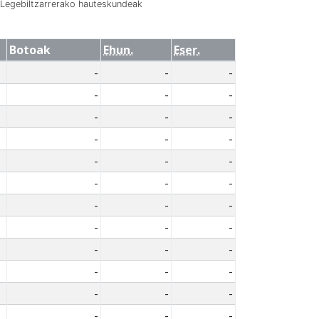
Legebiltzarrerako hauteskundeak
Botoak
Ehun.
Eser.
-
-
-
-
-
-
-
-
-
-
-
-
-
-
-
-
-
-
-
-
-
-
-
-
-
-
-
-
-
-
-
-
-
-
-
-