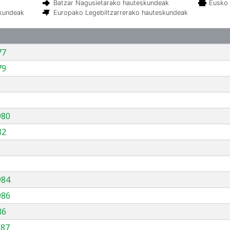
Batzar Nagusietarako hauteskundeak
Eusko 
skundeak
Europako Legebiltzarrerako hauteskundeak
77
79
980
82
984
986
86
987