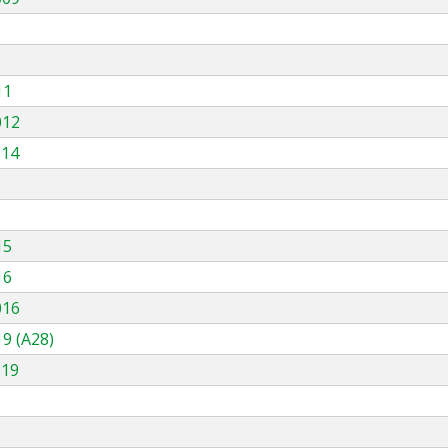
11
012
014
15
16
016
9 (A28)
019