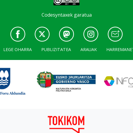
Codesyntaxek garatua
LEGE OHARRA
PUBLIZITATEA
ARAUAK
HARREMANE