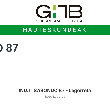
HAUTESKUNDEAK
O 87
IND. ITSASONDO 87 - Legorreta
Boto kopurua