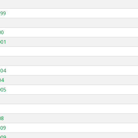
999
00
001
004
04
005
08
009
009