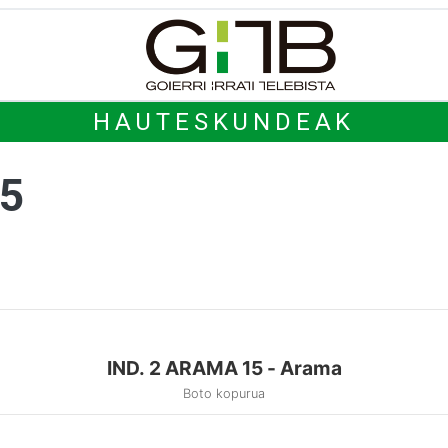
HAUTESKUNDEAK
15
IND. 2 ARAMA 15 - Arama
Boto kopurua