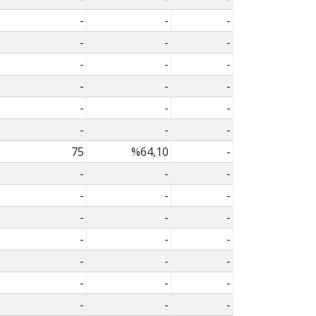
-
-
-
-
-
-
-
-
-
-
-
-
-
-
-
-
-
-
75
%64,10
-
-
-
-
-
-
-
-
-
-
-
-
-
-
-
-
-
-
-
-
-
-