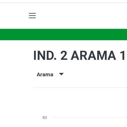
IND. 2 ARAMA 
Arama
80