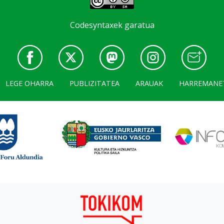
Codesyntaxek garatua
LEGE OHARRA
PUBLIZITATEA
ARAUAK
HARREMANE