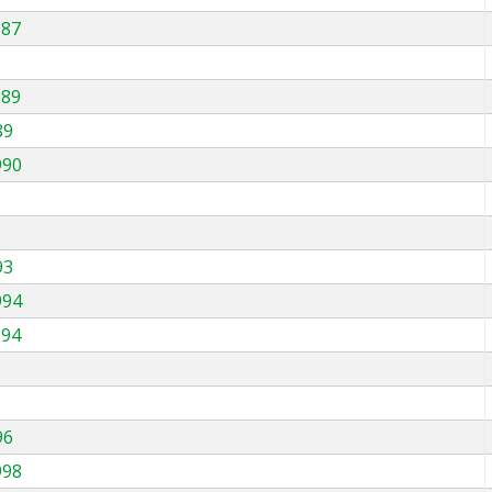
987
989
89
990
93
994
994
96
998