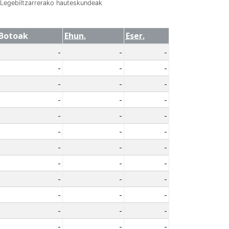
Legebiltzarrerako hauteskundeak
Botoak
Ehun.
Eser.
-
-
-
-
-
-
-
-
-
-
-
-
-
-
-
-
-
-
-
-
-
-
-
-
-
-
-
-
-
-
-
-
-
-
-
-