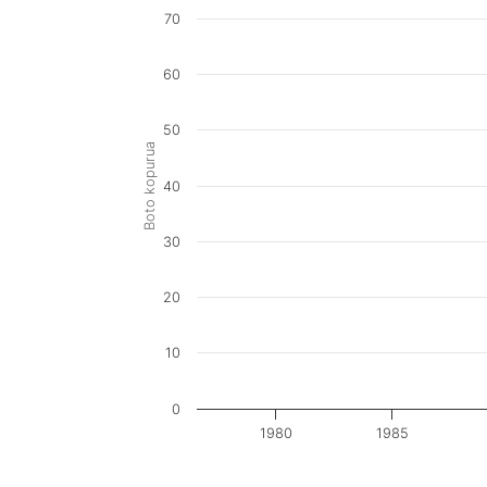
70
60
50
Boto kopurua
40
30
20
10
0
1980
1985