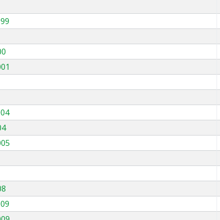
999
00
001
004
04
005
08
009
009