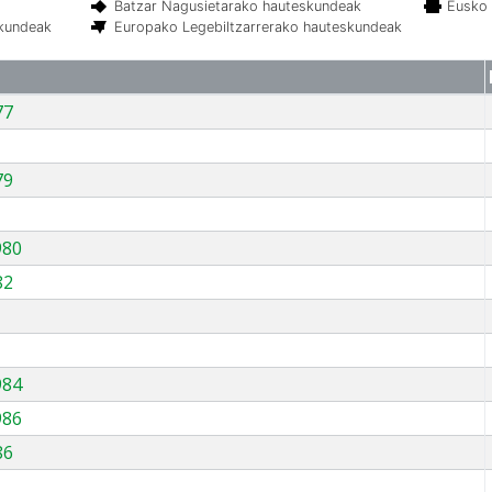
Batzar Nagusietarako hauteskundeak
Eusko 
skundeak
Europako Legebiltzarrerako hauteskundeak
77
79
980
82
984
986
86