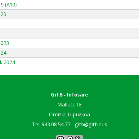
9 (A10)
020
3
2023
024
k 2024
GiTB - Infosare
Mallutz 18
Ordizia, Gipuzkoa
Tel: 943 08 54 77 -
gitb@gitb.eus