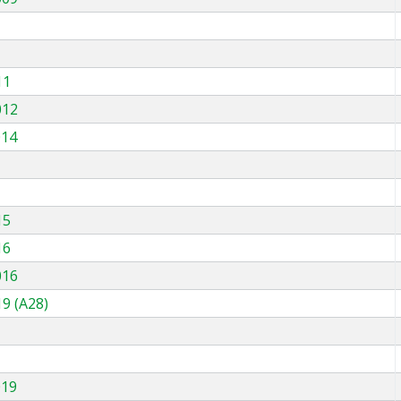
11
012
014
15
16
016
9 (A28)
019