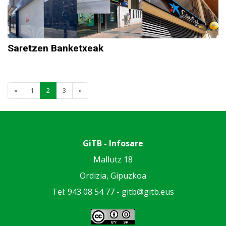
Saretzen Banketxeak
«
1
2
3
»
GiTB - Infosare
Mallutz 18
Ordizia, Gipuzkoa
Tel: 943 08 54 77 -
gitb@gitb.eus