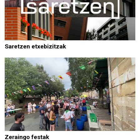
Saretzen etxebizitzak
Zeraingo festak