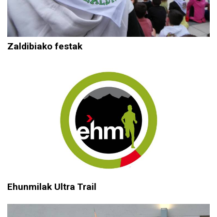
Zaldibiako festak
Ehunmilak Ultra Trail