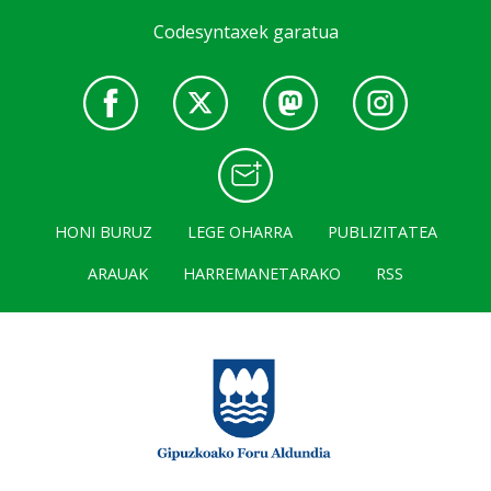
Codesyntaxek garatua
HONI BURUZ
LEGE OHARRA
PUBLIZITATEA
ARAUAK
HARREMANETARAKO
RSS