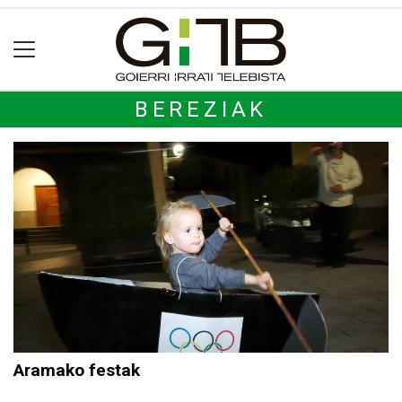
BEREZIAK
Aramako festak