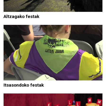
Altzagako festak
Itsasondoko festak