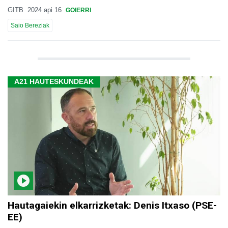
GITB
2024 api 16
GOIERRI
Saio Bereziak
A21 HAUTESKUNDEAK
Hautagaiekin elkarrizketak: Denis Itxaso (PSE-
EE)