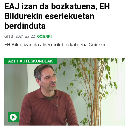
EAJ izan da bozkatuena, EH
Bildurekin eserlekuetan
berdinduta
GITB
2024 api 22
GOIERRI
EH Bildu izan da alderdirik bozkatuena Goierrin
A21 HAUTESKUNDEAK