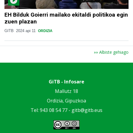
EH Bilduk Goierri mailako ekitaldi politikoa egin
zuen plazan
GITB
2024 api 11
ORDIZIA
»» Albiste gehiago
GiTB - Infosare
Mallutz 18
Ordizia, Gipuzkoa
Tel: 943 08 54 77 -
gitb@gitb.eus