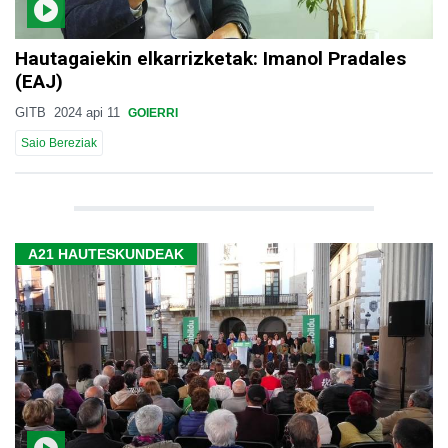
Hautagaiekin elkarrizketak: Imanol Pradales
(EAJ)
GITB
2024 api 11
GOIERRI
Saio Bereziak
A21 HAUTESKUNDEAK