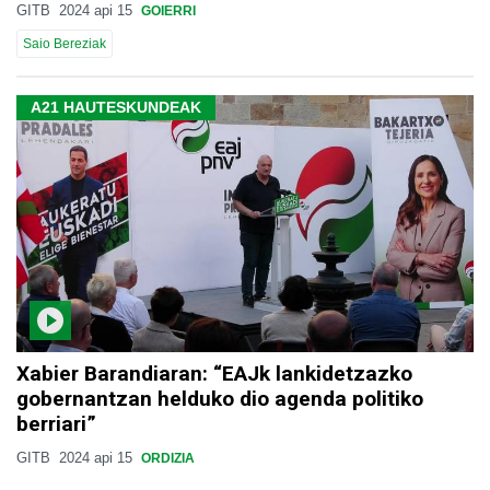
GITB
2024 api 15
GOIERRI
Saio Bereziak
A21 HAUTESKUNDEAK
Xabier Barandiaran: “EAJk lankidetzazko
gobernantzan helduko dio agenda politiko
berriari”
GITB
2024 api 15
ORDIZIA