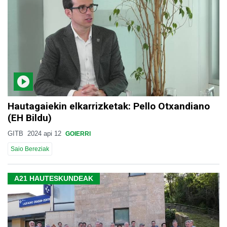
Hautagaiekin elkarrizketak: Pello Otxandiano
(EH Bildu)
GITB
2024 api 12
GOIERRI
Saio Bereziak
A21 HAUTESKUNDEAK