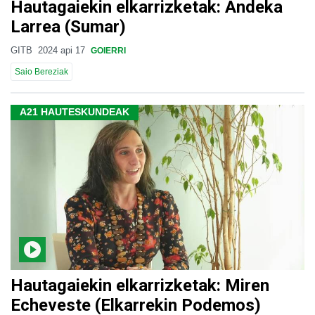
Hautagaiekin elkarrizketak: Andeka
Larrea (Sumar)
GITB
2024 api 17
GOIERRI
Saio Bereziak
A21 HAUTESKUNDEAK
Hautagaiekin elkarrizketak: Miren
Echeveste (Elkarrekin Podemos)