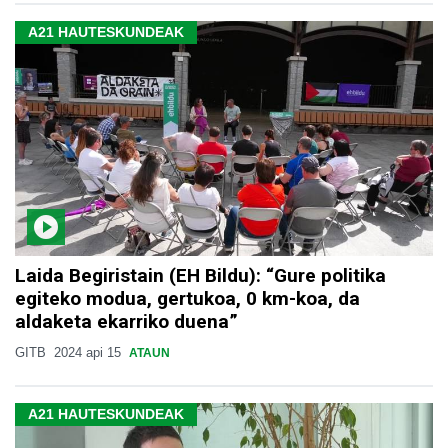
A21 HAUTESKUNDEAK
Laida Begiristain (EH Bildu): “Gure politika
egiteko modua, gertukoa, 0 km-koa, da
aldaketa ekarriko duena”
GITB
2024 api 15
ATAUN
A21 HAUTESKUNDEAK