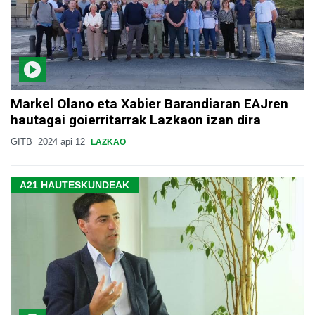
Markel Olano eta Xabier Barandiaran EAJren
hautagai goierritarrak Lazkaon izan dira
GITB
2024 api 12
LAZKAO
A21 HAUTESKUNDEAK