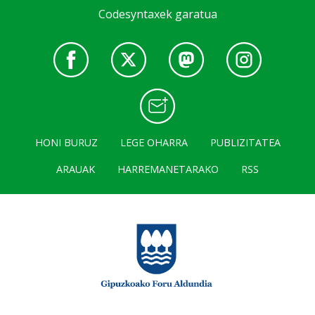
Codesyntaxek garatua
HONI BURUZ
LEGE OHARRA
PUBLIZITATEA
ARAUAK
HARREMANETARAKO
RSS