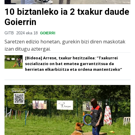
10 biztanleko ia 2 txakur daude
Goierrin
GITB
2024 eka 18
GOIERRI
Saretzen edizio honetan, gurekin bizi diren maskotak
izan ditugu aztergai.
[Bideoa] Arrese, txakur hezitzailea: “Txakurrei
sozializazio on bat ematea garrantzitsua da
herrietan elkarbizitza eta ordena mantentzeko”