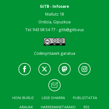
GiTB - Infosare
Mallutz 18
Ordizia, Gipuzkoa
Tel: 943 08 54 77 -
gitb@gitb.eus
Codesyntaxek garatua
HONI BURUZ
LEGE OHARRA
PUBLIZITATEA
ARAUAK
HARREMANETARAKO
RSS