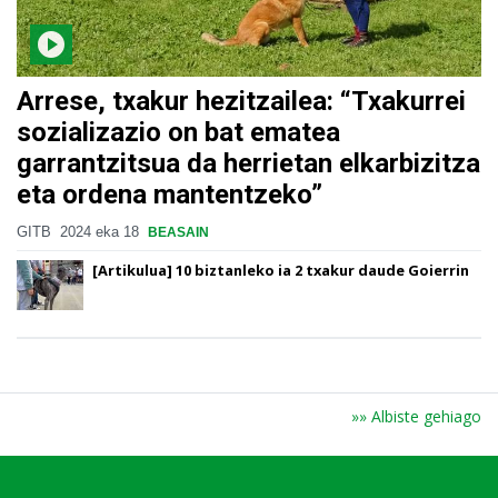
Arrese, txakur hezitzailea: “Txakurrei
sozializazio on bat ematea
garrantzitsua da herrietan elkarbizitza
eta ordena mantentzeko”
GITB
2024 eka 18
BEASAIN
[Artikulua] 10 biztanleko ia 2 txakur daude Goierrin
»» Albiste gehiago