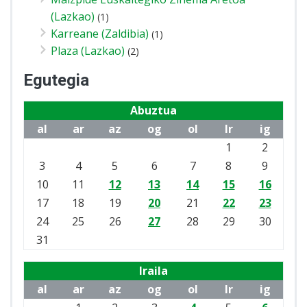
(Lazkao)
(1)
Karreane (Zaldibia)
(1)
Plaza (Lazkao)
(2)
Egutegia
Abuztua
al
ar
az
og
ol
lr
ig
1
2
3
4
5
6
7
8
9
10
11
12
13
14
15
16
17
18
19
20
21
22
23
24
25
26
27
28
29
30
31
Iraila
al
ar
az
og
ol
lr
ig