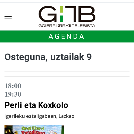
AGENDA
Osteguna, uztailak 9
18:00
19:30
Perli eta Koxkolo
Igerileku estaligabean, Lazkao