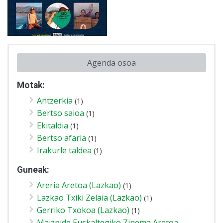
Agenda osoa
Motak:
Antzerkia
(1)
Bertso saioa
(1)
Ekitaldia
(1)
Bertso afaria
(1)
Irakurle taldea
(1)
Guneak:
Areria Aretoa (Lazkao)
(1)
Lazkao Txiki Zelaia (Lazkao)
(1)
Gerriko Txokoa (Lazkao)
(1)
Maizpide Euskaltegiko Zinema Aretoa