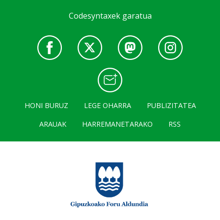
Codesyntaxek garatua
HONI BURUZ
LEGE OHARRA
PUBLIZITATEA
ARAUAK
HARREMANETARAKO
RSS