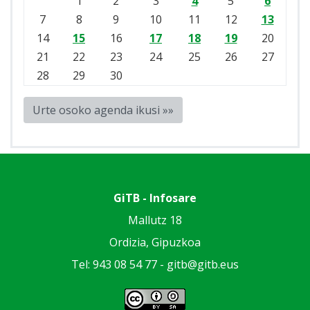
1
2
3
4
5
6
7
8
9
10
11
12
13
14
15
16
17
18
19
20
21
22
23
24
25
26
27
28
29
30
Urte osoko agenda ikusi »»
GiTB - Infosare
Mallutz 18
Ordizia, Gipuzkoa
Tel: 943 08 54 77 -
gitb@gitb.eus