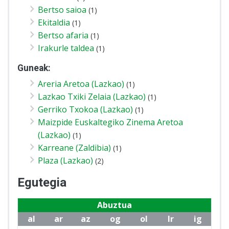
Bertso saioa
(1)
Ekitaldia
(1)
Bertso afaria
(1)
Irakurle taldea
(1)
Guneak:
Areria Aretoa (Lazkao)
(1)
Lazkao Txiki Zelaia (Lazkao)
(1)
Gerriko Txokoa (Lazkao)
(1)
Maizpide Euskaltegiko Zinema Aretoa
(Lazkao)
(1)
Karreane (Zaldibia)
(1)
Plaza (Lazkao)
(2)
Egutegia
Abuztua
al
ar
az
og
ol
lr
ig