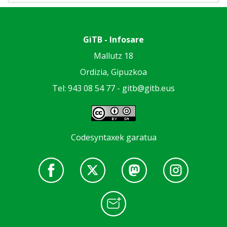
GiTB - Infosare
Mallutz 18
Ordizia, Gipuzkoa
Tel: 943 08 54 77 -
gitb@gitb.eus
Codesyntaxek garatua