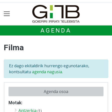
AGENDA
Filma
Ez dago ekitaldirik hurrengo egunotarako,
kontsultatu
agenda nagusia
.
Agenda osoa
Motak:
Antzerkia
(1)