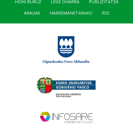
HONI BURUZ
LEGE OHARRA
PUBLIZITATEA
ARAUAK
HARREMANETARAKO
RSS