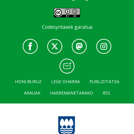
Codesyntaxek garatua
HONI BURUZ
LEGE OHARRA
PUBLIZITATEA
ARAUAK
HARREMANETARAKO
RSS