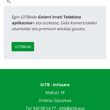
Egin GITBkide
Goierri Irrati Telebista
aplikazioa
n eta zozketaz, Gida Komertzialeko
abantailaz eta premium edukiaz gozatu.
GITBkide
GiTB - Infosare
Mallutz 18
Ordizia, Gipuzkoa
Tel: 943 08 54 77 -
gitb@gitb.eus