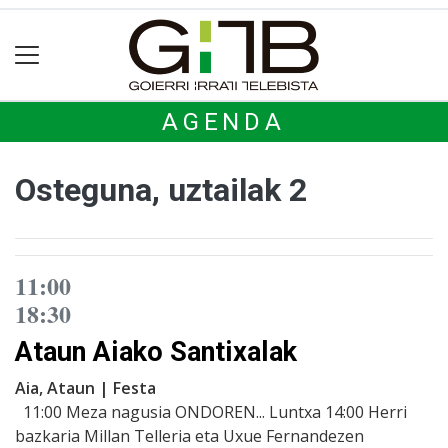
AGENDA
Osteguna, uztailak 2
11:00
18:30
Ataun Aiako Santixalak
Aia, Ataun | Festa
11:00 Meza nagusia ONDOREN... Luntxa 14:00 Herri
bazkaria Millan Telleria eta Uxue Fernandezen