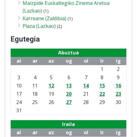
Maizpide Euskaltegiko Zinema Aretoa
(Lazkao)
(1)
Karreane (Zaldibia)
(1)
Plaza (Lazkao)
(2)
Egutegia
Abuztua
al
ar
az
og
ol
lr
ig
1
2
3
4
5
6
7
8
9
10
11
12
13
14
15
16
17
18
19
20
21
22
23
24
25
26
27
28
29
30
31
Iraila
al
ar
az
og
ol
lr
ig