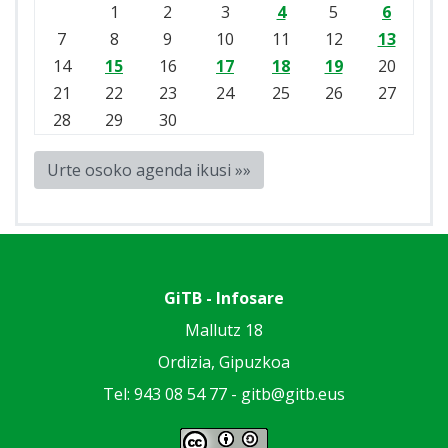
1
2
3
4
5
6
7
8
9
10
11
12
13
14
15
16
17
18
19
20
21
22
23
24
25
26
27
28
29
30
Urte osoko agenda ikusi »»
GiTB - Infosare
Mallutz 18
Ordizia, Gipuzkoa
Tel: 943 08 54 77 -
gitb@gitb.eus