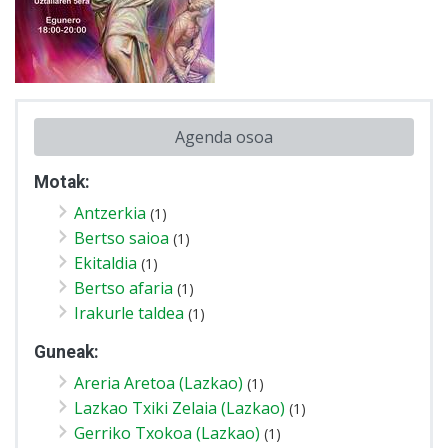
Agenda osoa
Motak:
Antzerkia
(1)
Bertso saioa
(1)
Ekitaldia
(1)
Bertso afaria
(1)
Irakurle taldea
(1)
Guneak:
Areria Aretoa (Lazkao)
(1)
Lazkao Txiki Zelaia (Lazkao)
(1)
Gerriko Txokoa (Lazkao)
(1)