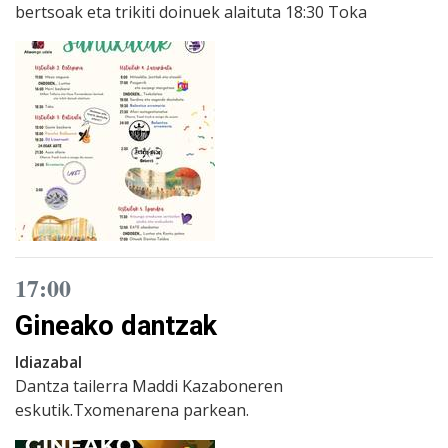
bertsoak eta trikiti doinuek alaituta 18:30 Toka
17:00
Gineako dantzak
Idiazabal
Dantza tailerra Maddi Kazaboneren
eskutik.Txomenarena parkean.