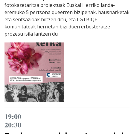
fotokazetaritza proiektuak Euskal Herriko landa-
eremuko 5 pertsona queerren bizipenak, hausnarketak
eta sentsazioak biltzen ditu, eta LGTBIQ+
komunitateak herrietan bizi duen erbesteratze
prozesu isila lantzen du.
19:00
20:30