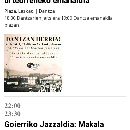
urteurreneko emanaldia
Plaza, Lazkao | Dantza
18:30 Dantzarien jaitsiera 19:00 Dantza emanaldia
plazan
22:00
23:30
Goierriko Jazzaldia: Makala