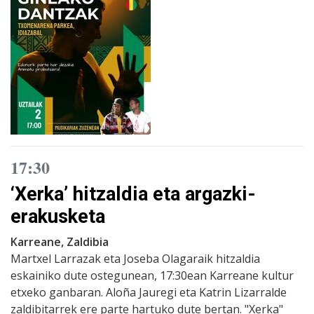
17:30
‘Xerka’ hitzaldia eta argazki-
erakusketa
Karreane, Zaldibia
Martxel Larrazak eta Joseba Olagaraik hitzaldia
eskainiko dute ostegunean, 17:30ean Karreane kultur
etxeko ganbaran. Aloña Jauregi eta Katrin Lizarralde
zaldibitarrek ere parte hartuko dute bertan. "Xerka"