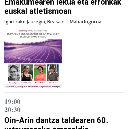
Emakumearen lekua eta erronkak
euskal atletismoan
Igartzako Jauregia, Beasain | Mahai Ingurua
19:00
20:30
Oin-Arin dantza taldearen 60.