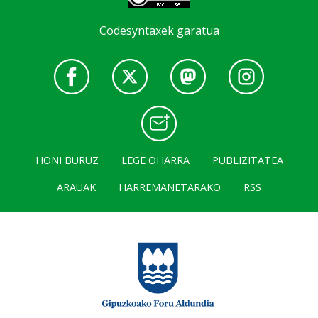
Codesyntaxek garatua
HONI BURUZ
LEGE OHARRA
PUBLIZITATEA
ARAUAK
HARREMANETARAKO
RSS