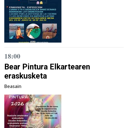
18:00
Bear Pintura Elkartearen
eraskusketa
Beasain