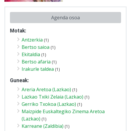
Agenda osoa
Motak:
Antzerkia
(1)
Bertso saioa
(1)
Ekitaldia
(1)
Bertso afaria
(1)
Irakurle taldea
(1)
Guneak:
Areria Aretoa (Lazkao)
(1)
Lazkao Txiki Zelaia (Lazkao)
(1)
Gerriko Txokoa (Lazkao)
(1)
Maizpide Euskaltegiko Zinema Aretoa
(Lazkao)
(1)
Karreane (Zaldibia)
(1)