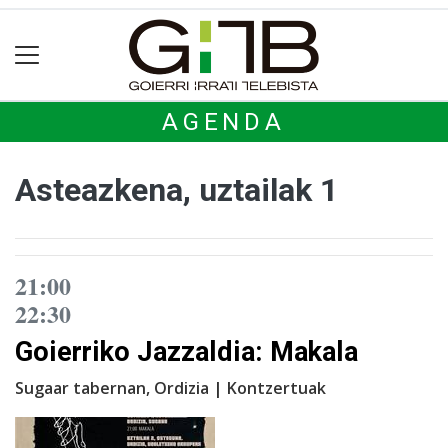
AGENDA
Asteazkena, uztailak 1
21:00
22:30
Goierriko Jazzaldia: Makala
Sugaar tabernan, Ordizia | Kontzertuak