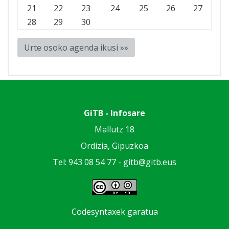
21
22
23
24
25
26
27
28
29
30
Urte osoko agenda ikusi »»
GiTB - Infosare
Mallutz 18
Ordizia, Gipuzkoa
Tel: 943 08 54 77 -
gitb@gitb.eus
Codesyntaxek garatua