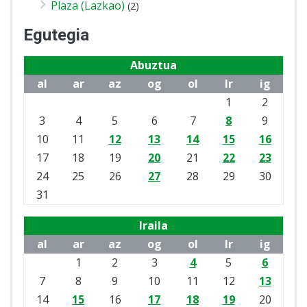
Plaza (Lazkao)
(2)
Egutegia
Abuztua
al
ar
az
og
ol
lr
ig
1
2
3
4
5
6
7
8
9
10
11
12
13
14
15
16
17
18
19
20
21
22
23
24
25
26
27
28
29
30
31
Iraila
al
ar
az
og
ol
lr
ig
1
2
3
4
5
6
7
8
9
10
11
12
13
14
15
16
17
18
19
20