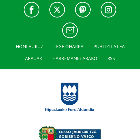
HONI BURUZ
LEGE OHARRA
PUBLIZITATEA
ARAUAK
HARREMANETARAKO
RSS