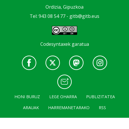
Ordizia, Gipuzkoa
Tel: 943 08 54 77 -
gitb@gitb.eus
Codesyntaxek garatua
HONI BURUZ
LEGE OHARRA
PUBLIZITATEA
ARAUAK
HARREMANETARAKO
RSS