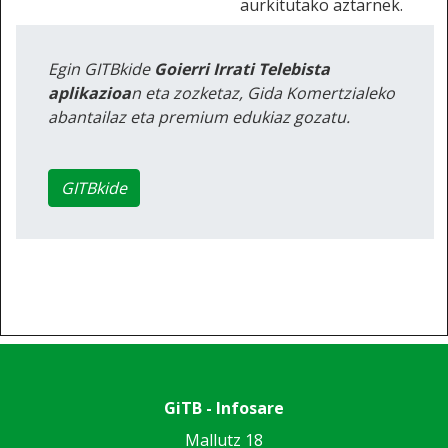
aurkitutako aztarnek.
Egin GITBkide
Goierri Irrati Telebista
aplikazioa
n eta zozketaz, Gida Komertzialeko
abantailaz eta premium edukiaz gozatu.
GITBkide
GiTB - Infosare
Mallutz 18