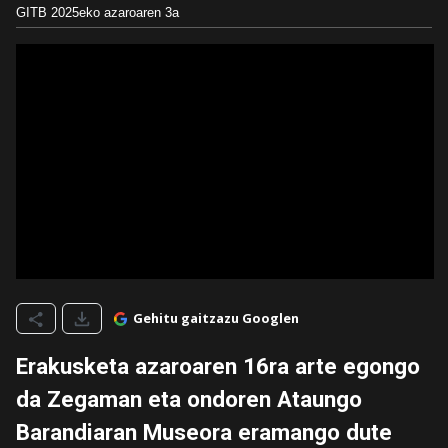
GITB
2025eko azaroaren 3a
Gehitu gaitzazu Googlen
Erakusketa azaroaren 16ra arte egongo
da Zegaman eta ondoren Ataungo
Barandiaran Museora eramango dute