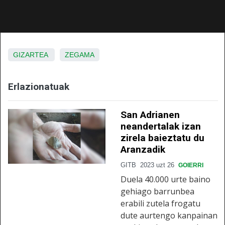
GIZARTEA
ZEGAMA
Erlazionatuak
San Adrianen
neandertalak izan
zirela baieztatu du
Aranzadik
GITB
2023 uzt 26
GOIERRI
Duela 40.000 urte baino
gehiago barrunbea
erabili zutela frogatu
dute aurtengo kanpainan