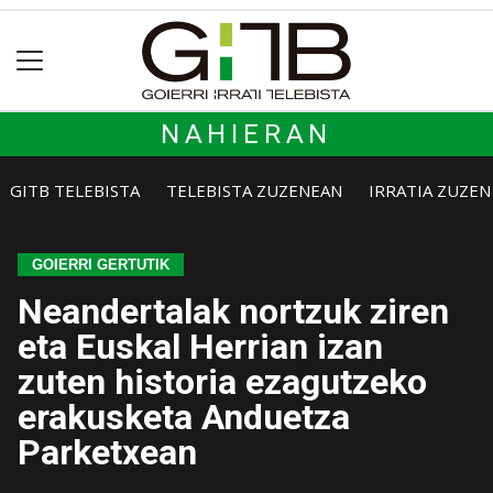
NAHIERAN
GITB TELEBISTA
TELEBISTA ZUZENEAN
IRRATIA ZUZE
GOIERRI GERTUTIK
Neandertalak nortzuk ziren
eta Euskal Herrian izan
zuten historia ezagutzeko
erakusketa Anduetza
Parketxean