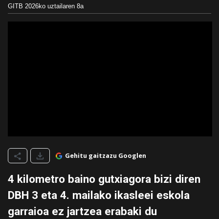
GITB
2026ko uztailaren 8a
Gehitu gaitzazu Googlen
4 kilometro baino gutxiagora bizi diren
DBH 3 eta 4. mailako ikasleei eskola
garraioa ez jartzea erabaki du