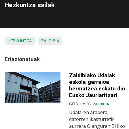
Hezkuntza sailak
HEZKUNTZA
ZALDIBIA
Erlazionatuak
Zaldibiako Udalak
eskola-garraioa
bermatzea eskatu dio
Eusko Jaurlaritzari
GITB
uzt 06
ZALDIBIA
Udalaren arabera,
datorren ikasturtetik
aurrera Oianguren BHIko