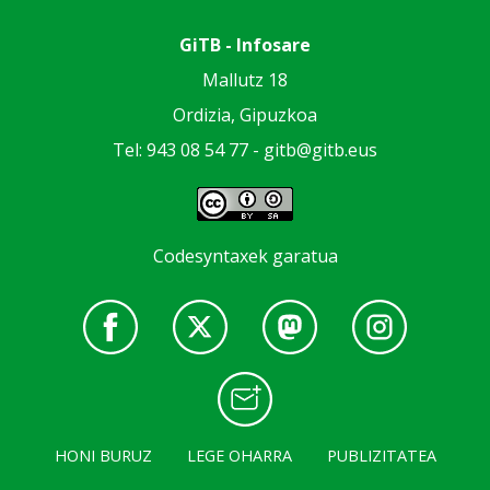
GiTB - Infosare
Mallutz 18
Ordizia, Gipuzkoa
Tel: 943 08 54 77 -
gitb@gitb.eus
Codesyntaxek garatua
HONI BURUZ
LEGE OHARRA
PUBLIZITATEA