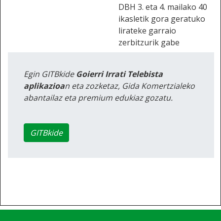
DBH 3. eta 4. mailako 40
ikasletik gora geratuko
lirateke garraio
zerbitzurik gabe
Egin GITBkide
Goierri Irrati Telebista
aplikazioa
n eta zozketaz, Gida Komertzialeko
abantailaz eta premium edukiaz gozatu.
GITBkide