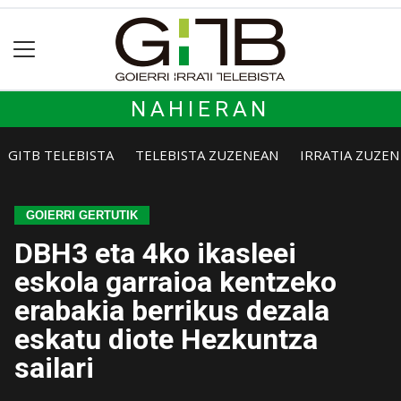
NAHIERAN
GITB TELEBISTA
TELEBISTA ZUZENEAN
IRRATIA ZUZE
GOIERRI GERTUTIK
DBH3 eta 4ko ikasleei
eskola garraioa kentzeko
erabakia berrikus dezala
eskatu diote Hezkuntza
sailari