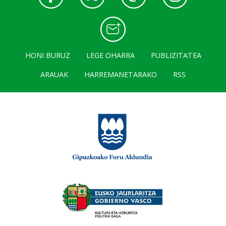
HONI BURUZ
LEGE OHARRA
PUBLIZITATEA
ARAUAK
HARREMANETARAKO
RSS