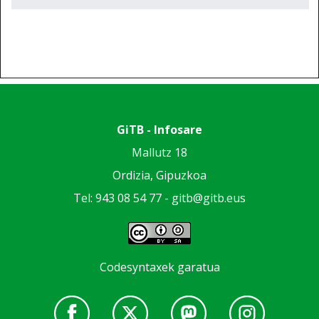
GiTB - Infosare
Mallutz 18
Ordizia, Gipuzkoa
Tel: 943 08 54 77 -
gitb@gitb.eus
Codesyntaxek garatua