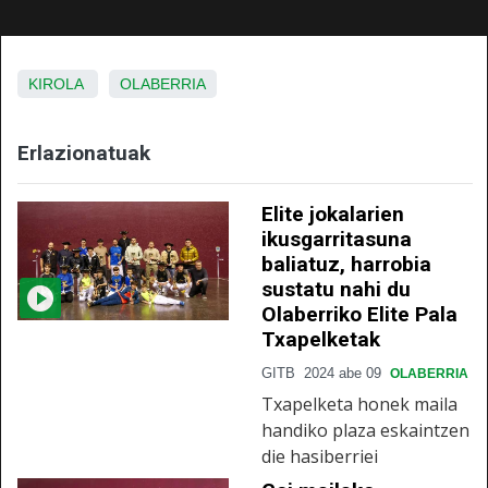
KIROLA
OLABERRIA
Erlazionatuak
Elite jokalarien
ikusgarritasuna
baliatuz, harrobia
sustatu nahi du
Olaberriko Elite Pala
Txapelketak
GITB
2024 abe 09
OLABERRIA
Txapelketa honek maila
handiko plaza eskaintzen
die hasiberriei