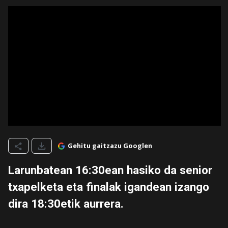
Gehitu gaitzazu Googlen
Larunbatean 16:30ean hasiko da senior
txapelketa eta finalak igandean izango
dira 18:30etik aurrera.