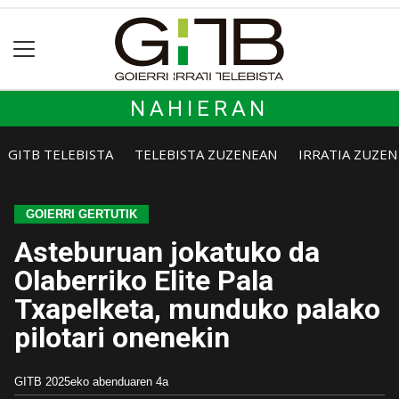
NAHIERAN
GITB TELEBISTA
TELEBISTA ZUZENEAN
IRRATIA ZUZE
GOIERRI GERTUTIK
Asteburuan jokatuko da
Olaberriko Elite Pala
Txapelketa, munduko palako
pilotari onenekin
GITB
2025eko abenduaren 4a