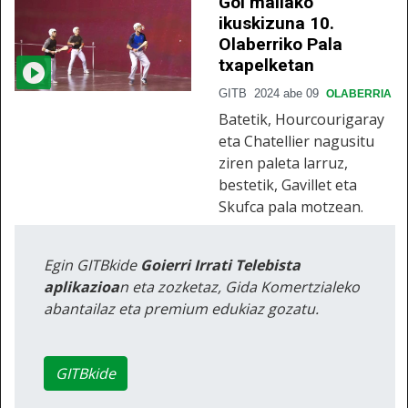
Goi mailako
ikuskizuna 10.
Olaberriko Pala
txapelketan
GITB
2024 abe 09
OLABERRIA
Batetik, Hourcourigaray
eta Chatellier nagusitu
ziren paleta larruz,
bestetik, Gavillet eta
Skufca pala motzean.
Egin GITBkide
Goierri Irrati Telebista
aplikazioa
n eta zozketaz, Gida Komertzialeko
abantailaz eta premium edukiaz gozatu.
GITBkide