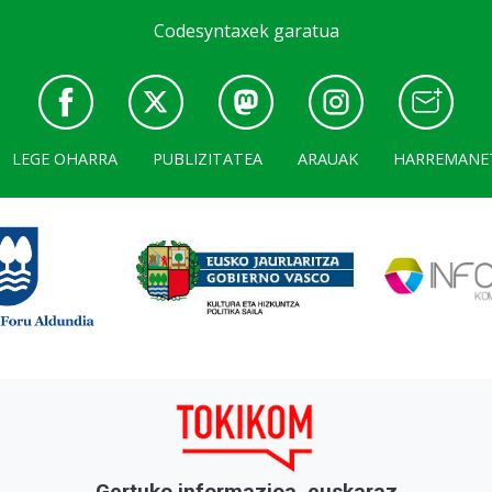
Codesyntaxek garatua
LEGE OHARRA
PUBLIZITATEA
ARAUAK
HARREMANE
Gertuko informazioa, euskaraz