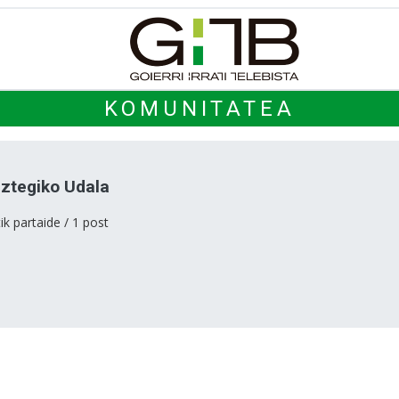
KOMUNITATEA
ztegiko Udala
ik partaide / 1 post