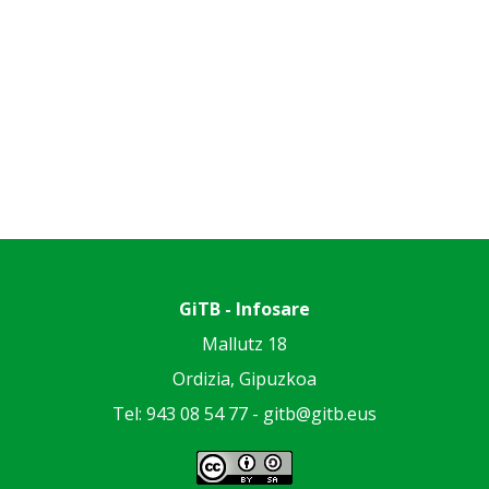
GiTB - Infosare
Mallutz 18
Ordizia, Gipuzkoa
Tel: 943 08 54 77 -
gitb@gitb.eus