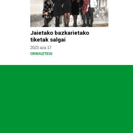
Jaietako bazkarietako
tiketak salgai
2023 aza 17
ORMAIZTEGI