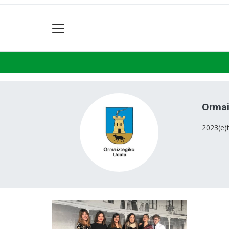
Ormai
2023(e)t