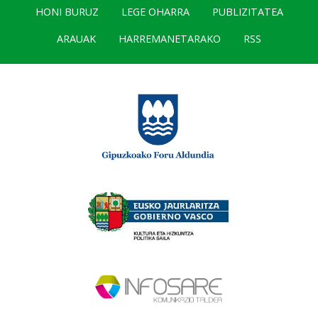
HONI BURUZ
LEGE OHARRA
PUBLIZITATEA
ARAUAK
HARREMANETARAKO
RSS
×