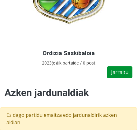
Ordizia Saskibaloia
2023(e)tik partaide / 0 post
Jarraitu
Azken jardunaldiak
Ez dago partidu emaitza edo jardunaldirik azken
aldian