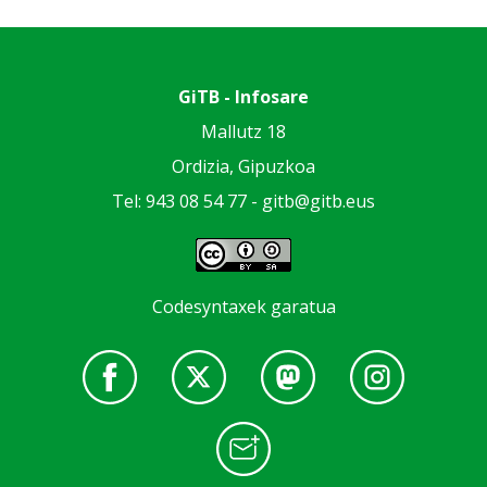
GiTB - Infosare
Mallutz 18
Ordizia, Gipuzkoa
Tel: 943 08 54 77 -
gitb@gitb.eus
Codesyntaxek garatua