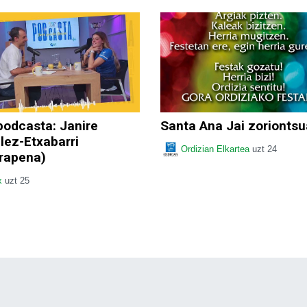
podcasta: Janire
Santa Ana Jai zoriontsu
lez-Etxabarri
Ordizian Elkartea
uzt 24
erapena)
x
uzt 25