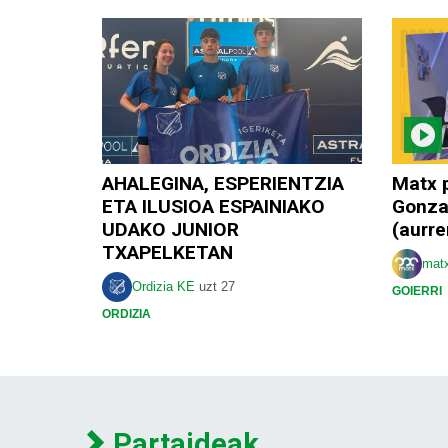
AHALEGINA, ESPERIENTZIA
Matx 
ETA ILUSIOA ESPAINIAKO
Gonza
UDAKO JUNIOR
(aurr
TXAPELKETAN
mat
Ordizia KE
uzt 27
GOIERRI
ORDIZIA
Partaideak