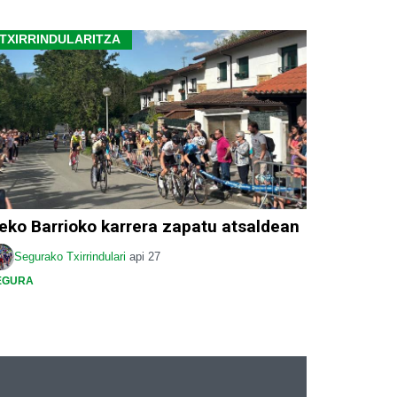
TXIRRINDULARITZA
eko Barrioko karrera zapatu atsaldean
Segurako Txirrindulari
api 27
EGURA