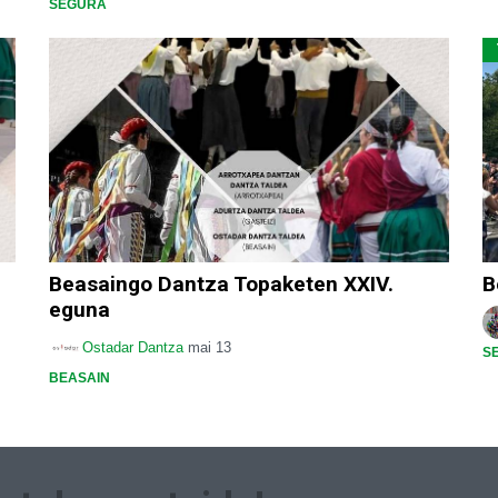
SEGURA
Beasaingo Dantza Topaketen XXIV.
B
eguna
Ostadar Dantza
mai 13
S
BEASAIN