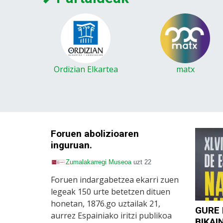
Ordizian Elkartea
matx
Foruen abolizioaren
inguruan.
Zumalakarregi Museoa
uzt 22
Foruen indargabetzea ekarri zuen
legeak 150 urte betetzen dituen
honetan, 1876.go uztailak 21,
GURE 
aurrez Espainiako iritzi publikoa
BIKAI