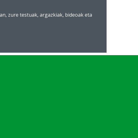
n, zure testuak, argazkiak, bideoak eta