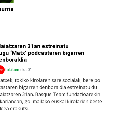
urria
aiatzaren 31an estreinatu
ugu ‘Matx’ podcastaren bigarren
enboraldia
Tokikom
eka 01
atxek, tokiko kirolaren sare sozialak, bere po
castaren bigarren denboraldia estreinatu du
aiatzaren 31an. Basque Team fundazioarekin
lkarlanean, goi mailako euskal kirolarien beste
ldea erakutsi…