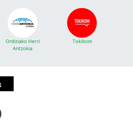
Ordiziako Herri
Tokikom
Antzokia