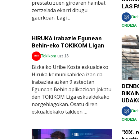
prestatu zuen giroaren hainbat
LAS 
zertzelada ekarri ditugu
gaurkoan. Lagi…
Ordi
ORDIZIA
HIRUKA irabazle Egunean
Behin-eko TOKIKOM Ligan
Tokikom
uzt 13
Bizkaiko Uribe Kosta eskualdeko
Hiruka komunikabidea izan da
irabazlea azken 9 asteotan
DENBO
Egunean Behin aplikazioan jokatu
BIKAI
den TOKIKOM Liga eskualdekako
UDAK
norgehiagokan. Osatu diren
eskualdekako taldeen …
Ordi
ORDIZIA
"XIX.