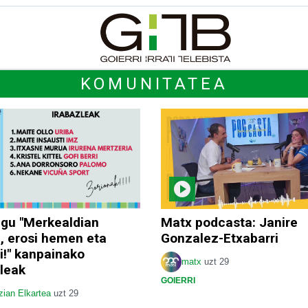
KOMUNITATEA
ugu "Merkealdian
Matx podcasta: Janire
, erosi hemen eta
Gonzalez-Etxabarri
i!" kanpainako
matx
uzt 29
leak
GOIERRI
zian Elkartea
uzt 29