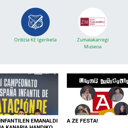
Ordizia KE Igeriketa
Zumalakarregi
Museoa
INFANTILEN EMANALDI
A ZE FESTA!
NA KANARIA HANDIKO