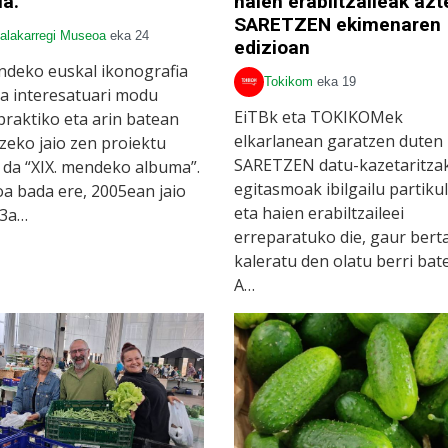
ua.
haien erabiltzaileak azt
SARETZEN ekimenaren 
alakarregi Museoa
eka 24
edizioan
ndeko euskal ikonografia
Tokikom
eka 19
ta interesatuari modu
EiTBk eta TOKIKOMek
praktiko eta arin batean
elkarlanean garatzen duten
zeko jaio zen proiektu
SARETZEN datu-kazetaritza
a da “XIX. mendeko albuma”.
egitasmoak ibilgailu partikul
a bada ere, 2005ean jaio
eta haien erabiltzaileei
13a…
erreparatuko die, gaur bert
kaleratu den olatu berri bat
A…