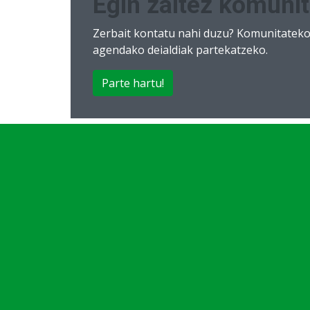
Egin zaitez komunit
Zerbait kontatu nahi duzu? Komunitateko 
agendako deialdiak partekatzeko.
Parte hartu!