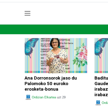
Ana Dorronsorok jaso du
Badit
Palomoko 50 euroko
Gaude
erosketa-bonua
irabaz
irabaz
Ordizian Elkartea
uzt 29
Ordi