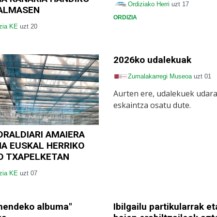
Ordiziako Herri
uzt 17
PALMASEN
ORDIZIA
zia KE
uzt 20
2026ko udalekuak
Zumalakarregi Museoa
uzt 01
Aurten ere, udalekuek udar
eskaintza osatu dute.
RALDIARI AMAIERA
NA EUSKAL HERRIKO
O TXAPELKETAN
zia KE
uzt 07
 mendeko albuma"
Ibilgailu partikularrak et