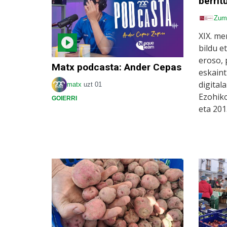
berrit
Zum
XIX. me
bildu e
eroso, 
Matx podcasta: Ander Cepas
eskaint
digital
matx
uzt 01
Ezohiko
GOIERRI
eta 20