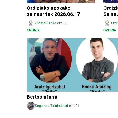
Ordiziako azokako
Ordiz
salneurriak 2026.06.17
Salneu
Ordizia Azoka
eka 18
Ordi
ORDIZIA
ORDIZIA
Bertso afaria
Segurako Txirrindulari
eka 01