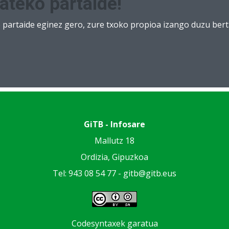
ateko partaide!
partaide eginez gero, zure txoko propioa izango duzu berta
GiTB - Infosare
Mallutz 18
Ordizia, Gipuzkoa
Tel: 943 08 54 77 -
gitb@gitb.eus
Codesyntaxek garatua