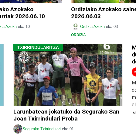
iako Azokako
Ordiziako Azokako salne
rriak 2026.06.10
2026.06.03
zia Azoka
eka 10
Ordizia Azoka
eka 03
ORDIZIA
M
TXIRRINDULARITZA
d
d
M
d
m
e
Larunbatean jokatuko da Segurako San
a
Joan Txirrindulari Proba
Segurako Txirrindulari
eka 01