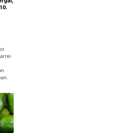
ergai,
10.
ko
arrei
an
ean.