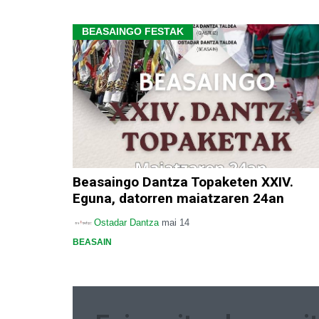
BEASAINGO FESTAK
Beasaingo Dantza Topaketen XXIV.
Eguna, datorren maiatzaren 24an
Ostadar Dantza
mai 14
BEASAIN