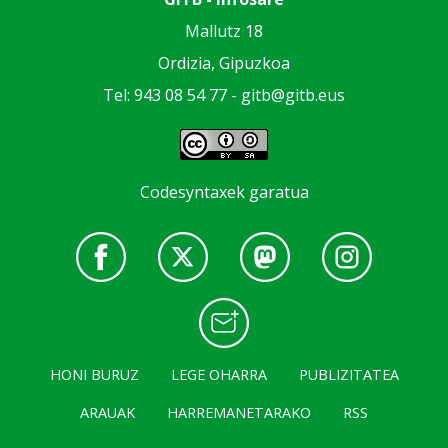
Mallutz 18
Ordizia, Gipuzkoa
Tel: 943 08 54 77 -
gitb@gitb.eus
Codesyntaxek garatua
HONI BURUZ
LEGE OHARRA
PUBLIZITATEA
ARAUAK
HARREMANETARAKO
RSS