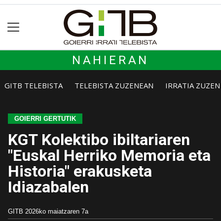
NAHIERAN
GITB TELEBISTA
TELEBISTA ZUZENEAN
IRRATIA ZUZE
GOIERRI GERTUTIK
KGT Kolektibo ibiltariaren
"Euskal Herriko Memoria eta
Historia" erakusketa
Idiazabalen
GITB
2026ko maiatzaren 7a