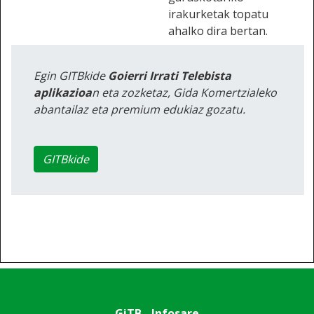
irakurketak topatu
ahalko dira bertan.
Egin GITBkide
Goierri Irrati Telebista
aplikazioa
n eta zozketaz, Gida Komertzialeko
abantailaz eta premium edukiaz gozatu.
GITBkide
GiTB - Infosare