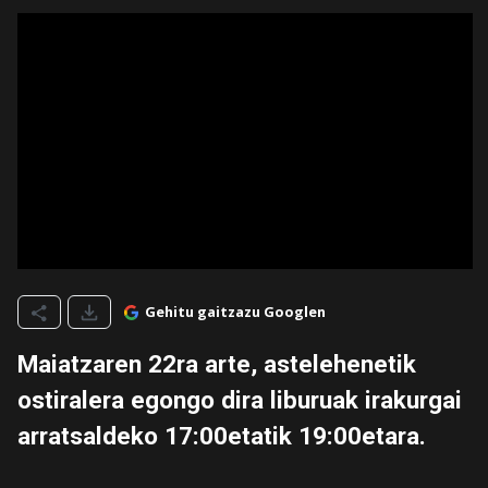
Gehitu gaitzazu Googlen
Maiatzaren 22ra arte, astelehenetik
ostiralera egongo dira liburuak irakurgai
arratsaldeko 17:00etatik 19:00etara.