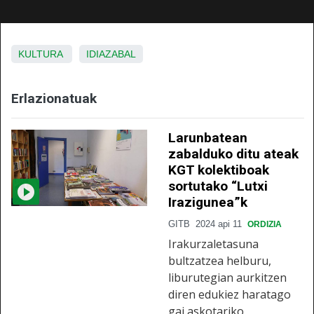
KULTURA
IDIAZABAL
Erlazionatuak
Larunbatean
zabalduko ditu ateak
KGT kolektiboak
sortutako “Lutxi
Irazigunea”k
GITB
2024 api 11
ORDIZIA
Irakurzaletasuna
bultzatzea helburu,
liburutegian aurkitzen
diren edukiez haratago
gai askotariko