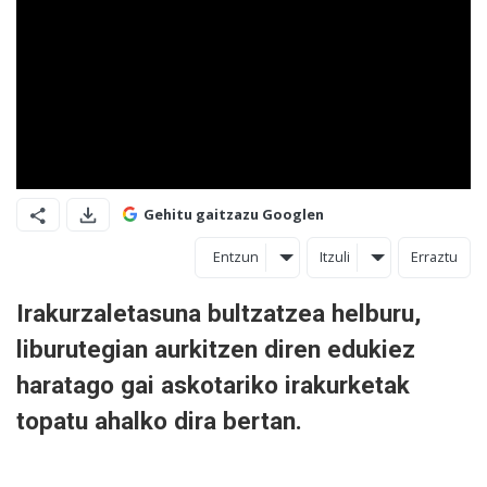
Gehitu gaitzazu Googlen
Entzun
Itzuli
Erraztu
Irakurzaletasuna bultzatzea helburu,
liburutegian aurkitzen diren edukiez
haratago gai askotariko irakurketak
topatu ahalko dira bertan.