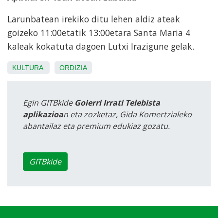
Larunbatean irekiko ditu lehen aldiz ateak
goizeko 11:00etatik 13:00etara Santa Maria 4
kaleak kokatuta dagoen Lutxi Irazigune gelak.
KULTURA
ORDIZIA
Egin GITBkide
Goierri Irrati Telebista
aplikazioa
n eta zozketaz, Gida Komertzialeko
abantailaz eta premium edukiaz gozatu.
GITBkide