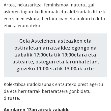
Artea, nekazaritza, feminismoa, natura.. gai
askoren inguruko liburuak eta aldizkariak dituzte
edozeinen eskura, bertara joan eta irakurri edota
etxera eramateko.
Gela Astelehen, asteazken eta
ostiraletan arratsaldez egongo da
zabalik 17:00etatik 19:00etara eta
astearte, ostegun eta larunbatetan,
goizeko 11:00etatik 13:00ak arte.
Kolektiboa iradokizunak entzuteko prest agertu
da eta herritarrak bertaratzera gonbidatu
dituzte.
Apirilaren 13an ateak zabaldu