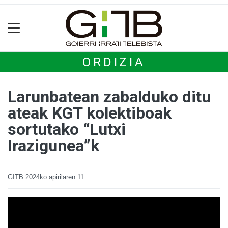
ORDIZIA
Larunbatean zabalduko ditu
ateak KGT kolektiboak
sortutako “Lutxi
Irazigunea”k
GITB
2024ko apirilaren 11