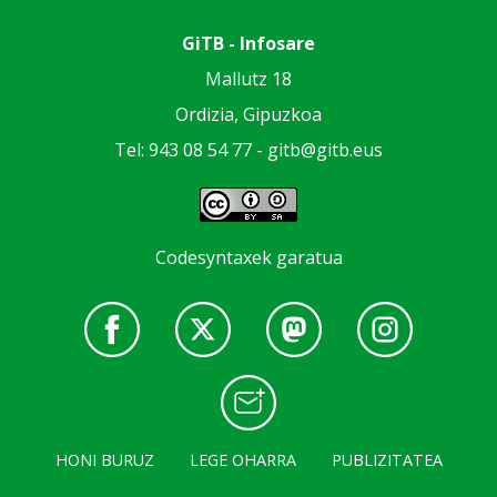
GiTB - Infosare
Mallutz 18
Ordizia, Gipuzkoa
Tel: 943 08 54 77 -
gitb@gitb.eus
Codesyntaxek garatua
HONI BURUZ
LEGE OHARRA
PUBLIZITATEA