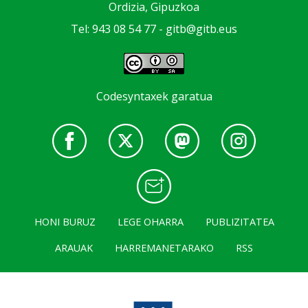
Ordizia, Gipuzkoa
Tel: 943 08 54 77 -
gitb@gitb.eus
Codesyntaxek garatua
HONI BURUZ
LEGE OHARRA
PUBLIZITATEA
ARAUAK
HARREMANETARAKO
RSS