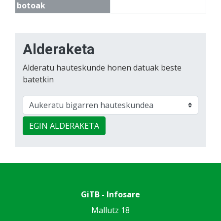
botoak
Alderaketa
Alderatu hauteskunde honen datuak beste
batetkin
EGIN ALDERAKETA
GiTB - Infosare
Mallutz 18