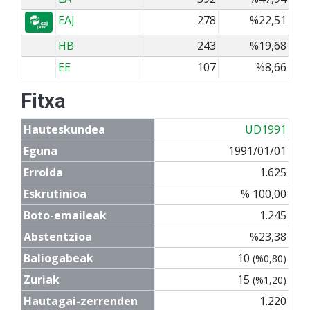
EAJ
278
%22,51
HB
243
%19,68
EE
107
%8,66
Fitxa
Hauteskundea
UD1991
Eguna
1991/01/01
Errolda
1.625
Eskrutinioa
% 100,00
Boto-emaileak
1.245
Abstentzioa
%23,38
Baliogabeak
10
(%0,80)
Zuriak
15
(%1,20)
Hautagai-zerrenden
1.220