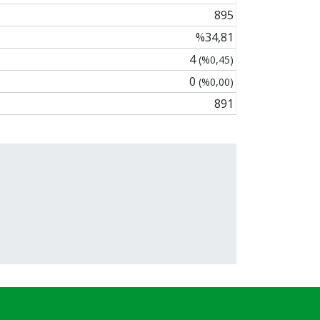
895
%34,81
4
(%0,45)
0
(%0,00)
891