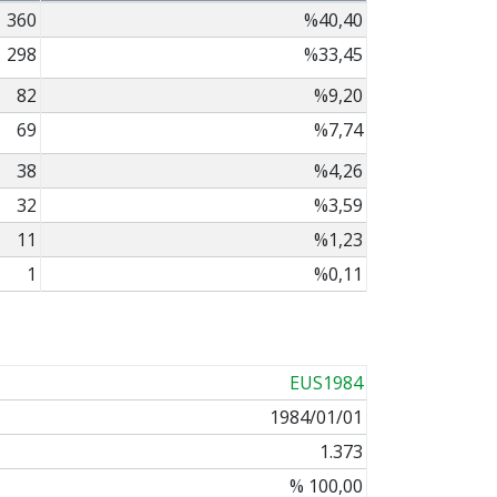
360
%40,40
298
%33,45
82
%9,20
69
%7,74
38
%4,26
32
%3,59
11
%1,23
1
%0,11
EUS1984
1984/01/01
1.373
% 100,00