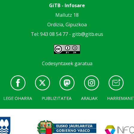
GiTB - Infosare
Mallutz 18
Ordizia, Gipuzkoa
Tel: 943 08 54 77 -
gitb@gitb.eus
Codesyntaxek garatua
LEGE OHARRA
PUBLIZITATEA
ARAUAK
HARREMANE