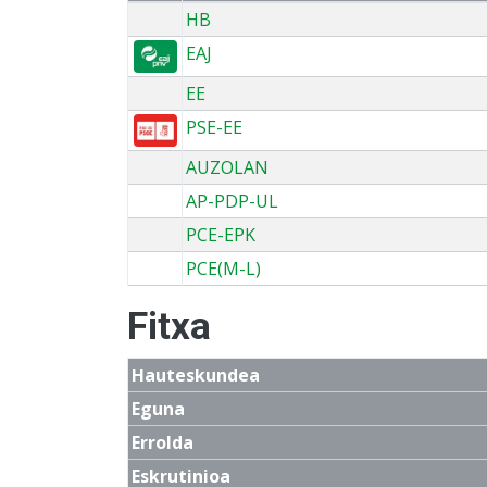
HB
EAJ
EE
PSE-EE
AUZOLAN
AP-PDP-UL
PCE-EPK
PCE(M-L)
Fitxa
Hauteskundea
Eguna
Errolda
Eskrutinioa