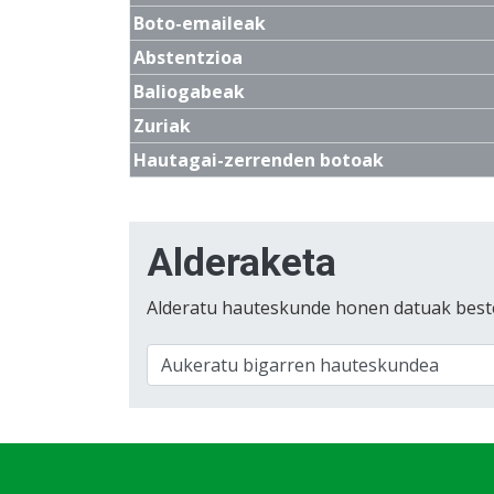
Boto-emaileak
Abstentzioa
Baliogabeak
Zuriak
Hautagai-zerrenden botoak
Alderaketa
Alderatu hauteskunde honen datuak best