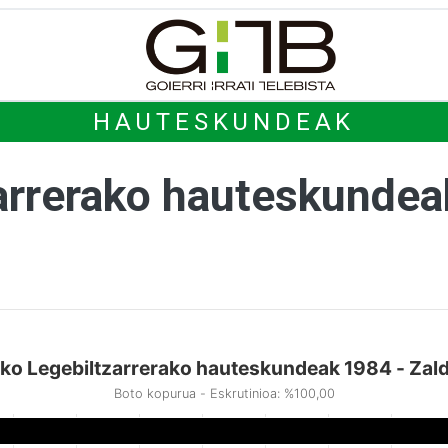
HAUTESKUNDEAK
arrerako hauteskunde
ko Legebiltzarrerako hauteskundeak 1984 - Zald
Boto kopurua - Eskrutinioa: %100,00