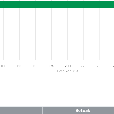
100
125
150
175
200
225
250
Boto kopurua
Botoak