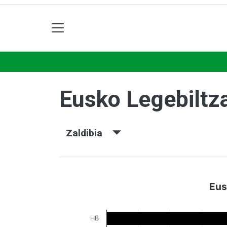
Eusko Legebiltz
Zaldibia
Eus
HB