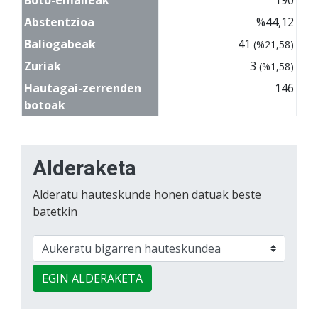
Abstentzioa
%44,12
Baliogabeak
41
(%21,58)
Zuriak
3
(%1,58)
Hautagai-zerrenden
146
botoak
Alderaketa
Alderatu hauteskunde honen datuak beste
batetkin
EGIN ALDERAKETA