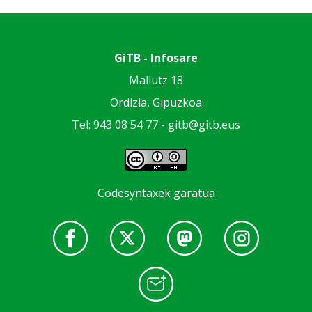
GiTB - Infosare
Mallutz 18
Ordizia, Gipuzkoa
Tel: 943 08 54 77 -
gitb@gitb.eus
Codesyntaxek garatua