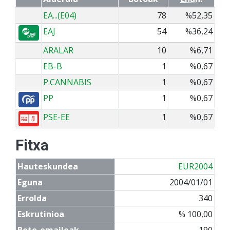
EA...(E04)
78
%52,35
EAJ
54
%36,24
ARALAR
10
%6,71
EB-B
1
%0,67
P.CANNABIS
1
%0,67
PP
1
%0,67
PSE-EE
1
%0,67
Fitxa
Hauteskundea
EUR2004
Eguna
2004/01/01
Errolda
340
Eskrutinioa
% 100,00
Boto-emaileak
190