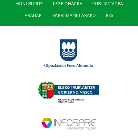
HONI BURUZ
LEGE OHARRA
PUBLIZITATEA
ARAUAK
HARREMANETARAKO
RSS