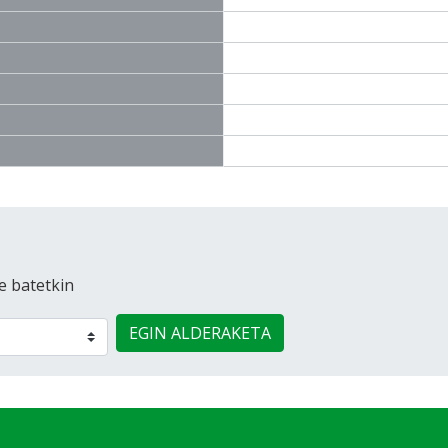
e batetkin
EGIN ALDERAKETA