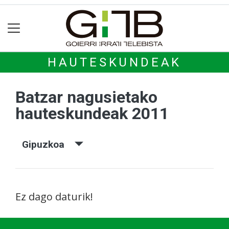
HAUTESKUNDEAK
Batzar nagusietako
hauteskundeak 2011
Gipuzkoa
Ez dago daturik!