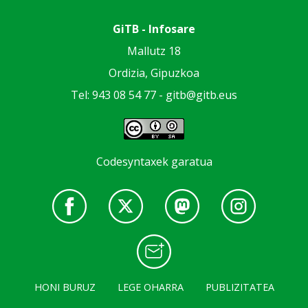
GiTB - Infosare
Mallutz 18
Ordizia, Gipuzkoa
Tel: 943 08 54 77 -
gitb@gitb.eus
Codesyntaxek garatua
HONI BURUZ
LEGE OHARRA
PUBLIZITATEA