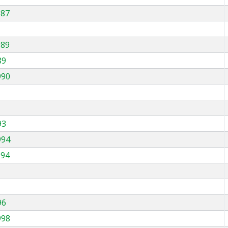
987
989
89
990
93
994
994
96
998