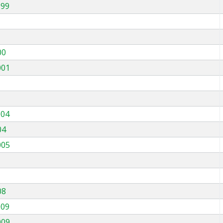
999
00
001
004
04
005
08
009
009