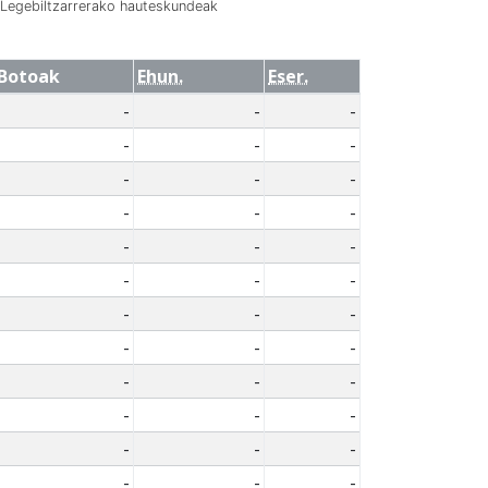
Legebiltzarrerako hauteskundeak
Botoak
Ehun.
Eser.
-
-
-
-
-
-
-
-
-
-
-
-
-
-
-
-
-
-
-
-
-
-
-
-
-
-
-
-
-
-
-
-
-
-
-
-