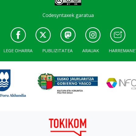
Codesyntaxek garatua
LEGE OHARRA
PUBLIZITATEA
ARAUAK
HARREMANE