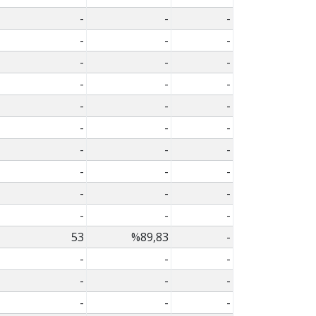
-
-
-
-
-
-
-
-
-
-
-
-
-
-
-
-
-
-
-
-
-
-
-
-
-
-
-
-
-
-
53
%89,83
-
-
-
-
-
-
-
-
-
-