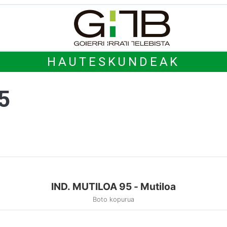
HAUTESKUNDEAK
5
IND. MUTILOA 95 - Mutiloa
Boto kopurua