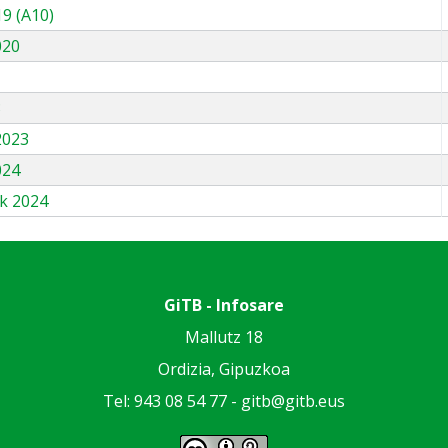
9 (A10)
020
3
2023
024
k 2024
GiTB - Infosare
Mallutz 18
Ordizia, Gipuzkoa
Tel: 943 08 54 77 -
gitb@gitb.eus