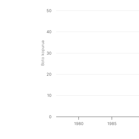
50
40
Boto kopurua
30
20
10
0
1980
1985