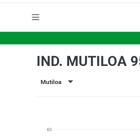
IND. MUTILOA 9
Mutiloa
60