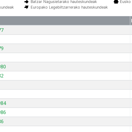
Batzar Nagusietarako hauteskundeak
Eusko 
skundeak
Europako Legebiltzarrerako hauteskundeak
77
79
980
82
984
986
86