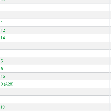
11
012
014
15
16
016
9 (A28)
019