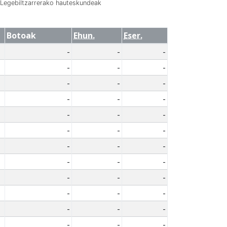
Legebiltzarrerako hauteskundeak
Botoak
Ehun.
Eser.
-
-
-
-
-
-
-
-
-
-
-
-
-
-
-
-
-
-
-
-
-
-
-
-
-
-
-
-
-
-
-
-
-
-
-
-