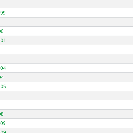
999
00
001
004
04
005
08
009
009