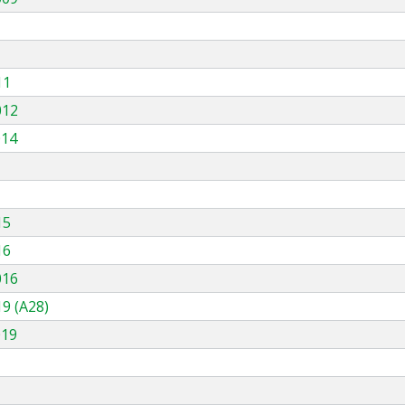
11
012
014
15
16
016
9 (A28)
019