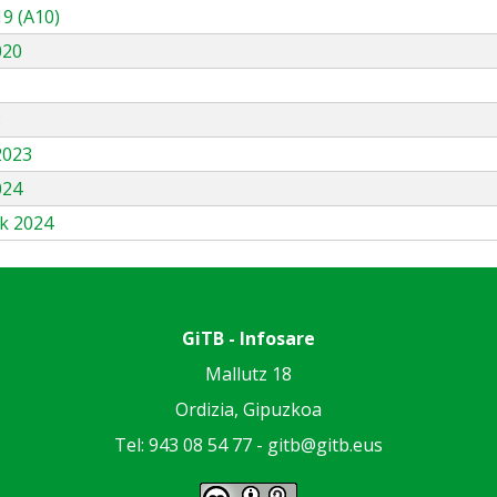
9 (A10)
020
3
2023
024
k 2024
GiTB - Infosare
Mallutz 18
Ordizia, Gipuzkoa
Tel: 943 08 54 77 -
gitb@gitb.eus