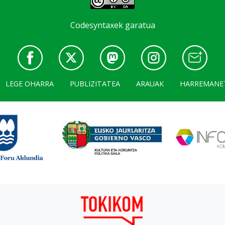
Codesyntaxek garatua
LEGE OHARRA
PUBLIZITATEA
ARAUAK
HARREMANE