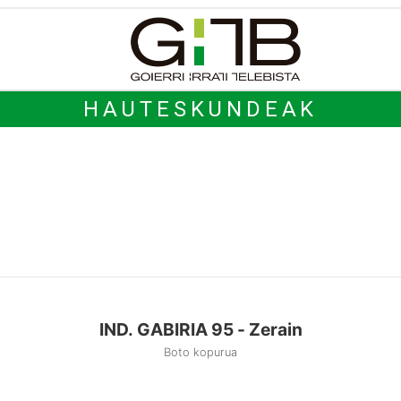
HAUTESKUNDEAK
5
IND. GABIRIA 95 - Zerain
Boto kopurua