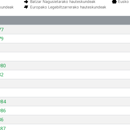
Batzar Nagusietarako hauteskundeak
Eusko 
skundeak
Europako Legebiltzarrerako hauteskundeak
77
79
980
82
984
986
86
987