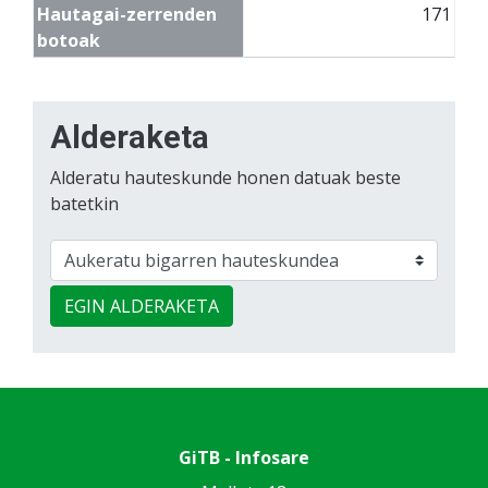
Hautagai-zerrenden
171
botoak
Alderaketa
Alderatu hauteskunde honen datuak beste
batetkin
EGIN ALDERAKETA
GiTB - Infosare