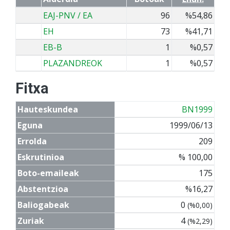
EAJ-PNV / EA
96
%54,86
EH
73
%41,71
EB-B
1
%0,57
PLAZANDREOK
1
%0,57
Fitxa
Hauteskundea
BN1999
Eguna
1999/06/13
Errolda
209
Eskrutinioa
% 100,00
Boto-emaileak
175
Abstentzioa
%16,27
Baliogabeak
0
(%0,00)
Zuriak
4
(%2,29)