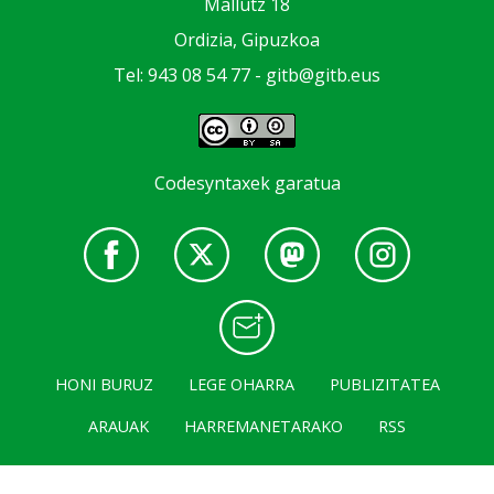
Mallutz 18
Ordizia, Gipuzkoa
Tel: 943 08 54 77 -
gitb@gitb.eus
Codesyntaxek garatua
HONI BURUZ
LEGE OHARRA
PUBLIZITATEA
ARAUAK
HARREMANETARAKO
RSS