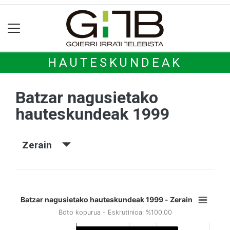
HAUTESKUNDEAK
Batzar nagusietako
hauteskundeak 1999
Zerain
Batzar nagusietako hauteskundeak 1999 - Zerain
Boto kopurua - Eskrutinioa: %100,00