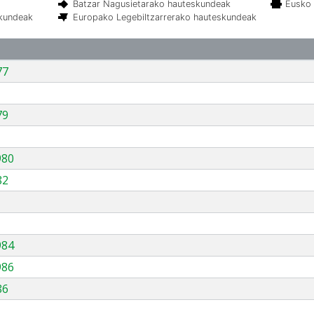
Batzar Nagusietarako hauteskundeak
Eusko 
skundeak
Europako Legebiltzarrerako hauteskundeak
77
79
980
82
984
986
86