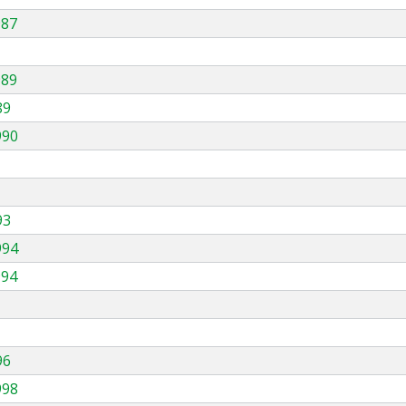
987
989
89
990
93
994
994
96
998