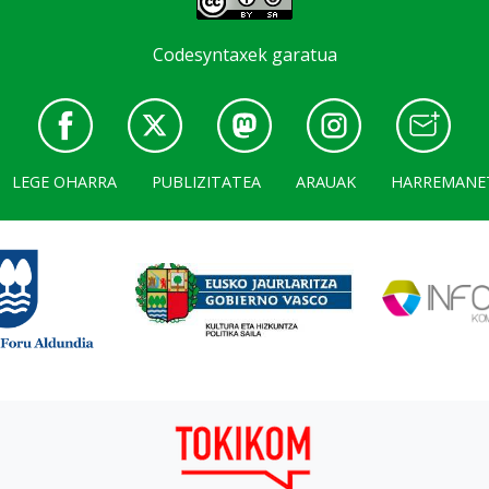
Codesyntaxek garatua
LEGE OHARRA
PUBLIZITATEA
ARAUAK
HARREMANE