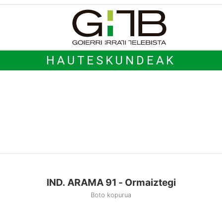
HAUTESKUNDEAK
IND. ARAMA 91 - Ormaiztegi
Boto kopurua