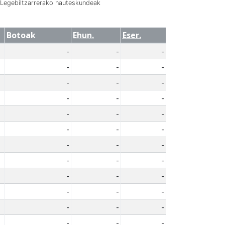
Legebiltzarrerako hauteskundeak
Botoak
Ehun.
Eser.
-
-
-
-
-
-
-
-
-
-
-
-
-
-
-
-
-
-
-
-
-
-
-
-
-
-
-
-
-
-
-
-
-
-
-
-