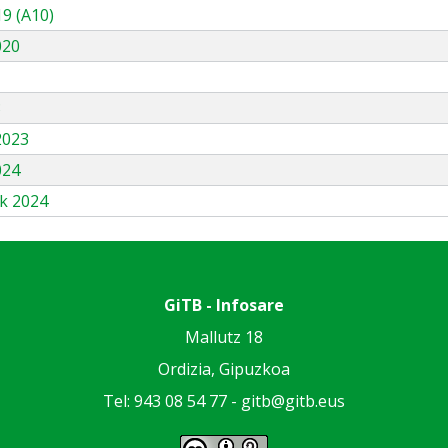
9 (A10)
020
3
2023
024
k 2024
GiTB - Infosare
Mallutz 18
Ordizia, Gipuzkoa
Tel: 943 08 54 77 -
gitb@gitb.eus