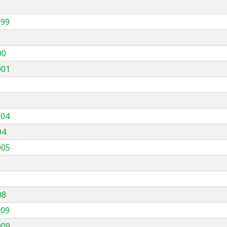
999
00
001
004
04
005
08
009
009