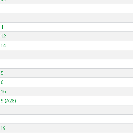
11
012
014
15
16
016
9 (A28)
019